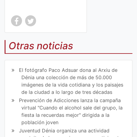
Co
Co
mp
mp
Otras noticias
art
art
ir
ir
El fotógrafo Paco Adsuar dona al Arxiu de
en
en
Dénia una colección de más de 50.000
imágenes de la vida cotidiana y los paisajes
Fa
Tw
de la ciudad a lo largo de tres décadas
ce
itt
Prevención de Adicciones lanza la campaña
virtual "Cuando el alcohol sale del grupo, la
bo
er
fiesta la recuerdas mejor" dirigida a la
ok
población joven
Juventud Dénia organiza una actividad