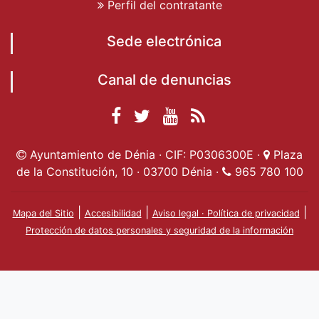
Perfil del contratante
Sede electrónica
Canal de denuncias
Facebook
Twitter
YouTube
RSS
Ayuntamiento de
Ayuntamiento de
Ayuntamiento
Actualidad
Ayuntamiento de Dénia · CIF: P0306300E ·
Plaza
Dénia
Ayuntamient
Dénia
de Dénia
de la Constitución, 10 · 03700 Dénia ·
965 780 100
de Dénia
|
|
|
Mapa del Sitio
Accesibilidad
Aviso legal · Política de privacidad
Protección de datos personales y seguridad de la información