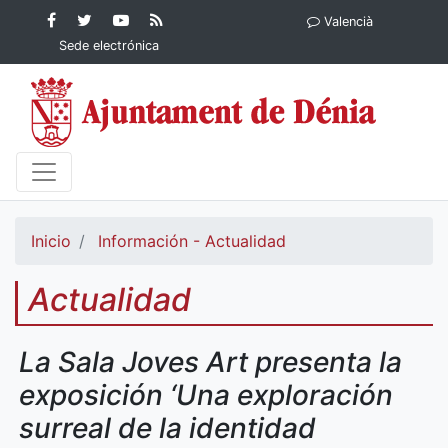
Contenido principal
Facebook
Ayuntamiento
YouTube
RSS
Valencià
Ayuntamiento de
de Dénia
Ayuntamiento
Actualidad
Sede electrónica
Dénia
de Dénia
Ayuntamiento
de Dénia
Inicio
Información - Actualidad
Actualidad
La Sala Joves Art presenta la
exposición ‘Una exploración
surreal de la identidad