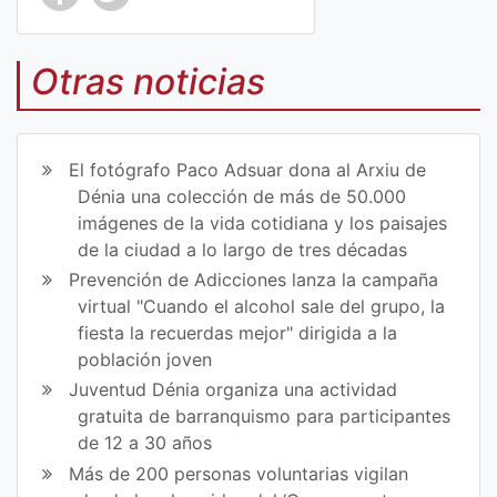
Co
Co
mp
mp
Otras noticias
art
art
ir
ir
El fotógrafo Paco Adsuar dona al Arxiu de
en
en
Dénia una colección de más de 50.000
imágenes de la vida cotidiana y los paisajes
Fa
Tw
de la ciudad a lo largo de tres décadas
ce
itt
Prevención de Adicciones lanza la campaña
virtual "Cuando el alcohol sale del grupo, la
bo
er
fiesta la recuerdas mejor" dirigida a la
ok
población joven
Juventud Dénia organiza una actividad
gratuita de barranquismo para participantes
de 12 a 30 años
Más de 200 personas voluntarias vigilan