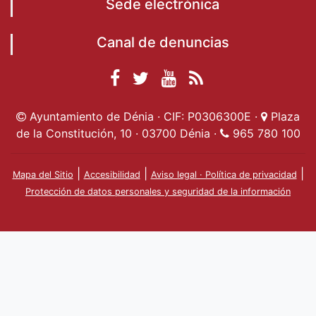
Sede electrónica
Canal de denuncias
Facebook
Twitter
YouTube
RSS
Ayuntamiento de
Ayuntamiento de
Ayuntamiento
Actualidad
Ayuntamiento de Dénia · CIF: P0306300E ·
Plaza
Dénia
Ayuntamient
Dénia
de Dénia
de la Constitución, 10 · 03700 Dénia ·
965 780 100
de Dénia
|
|
|
Mapa del Sitio
Accesibilidad
Aviso legal · Política de privacidad
Protección de datos personales y seguridad de la información