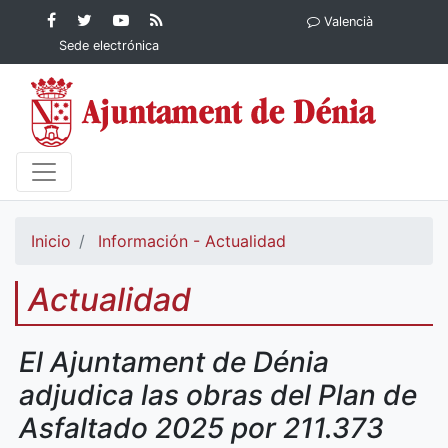
Contenido principal
Facebook
Ayuntamiento
YouTube
RSS
Valencià
Ayuntamiento de
de Dénia
Ayuntamiento
Actualidad
Sede electrónica
Dénia
de Dénia
Ayuntamiento
de Dénia
Inicio
Información - Actualidad
Actualidad
El Ajuntament de Dénia
adjudica las obras del Plan de
Asfaltado 2025 por 211.373