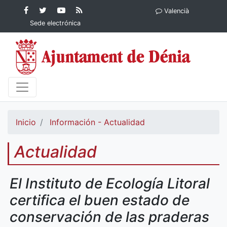
Contenido principal
Facebook
Ayuntamiento
YouTube
RSS
Valencià
Ayuntamiento de
de Dénia
Ayuntamiento
Actualidad
Sede electrónica
Dénia
de Dénia
Ayuntamiento
de Dénia
Inicio
Información - Actualidad
Actualidad
El Instituto de Ecología Litoral
certifica el buen estado de
conservación de las praderas