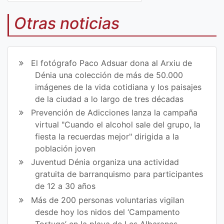
Co
Co
mp
mp
Otras noticias
art
art
ir
ir
El fotógrafo Paco Adsuar dona al Arxiu de
en
en
Dénia una colección de más de 50.000
imágenes de la vida cotidiana y los paisajes
Fa
Tw
de la ciudad a lo largo de tres décadas
ce
itt
Prevención de Adicciones lanza la campaña
virtual "Cuando el alcohol sale del grupo, la
bo
er
fiesta la recuerdas mejor" dirigida a la
ok
población joven
Juventud Dénia organiza una actividad
gratuita de barranquismo para participantes
de 12 a 30 años
Más de 200 personas voluntarias vigilan
desde hoy los nidos del ‘Campamento
Tortuga’ en la playa de Les Albaranes