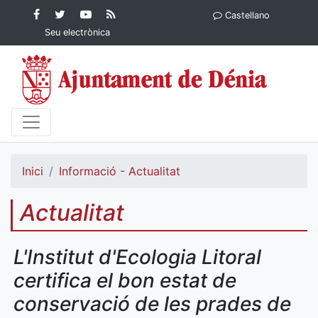
Contingut principal
Facebook
Twitter
YouTube
RSS
Castellano
Ajuntament de Dénia
Ajuntament de
Ajuntament
Actualitat
Seu electrònica
Dénia
de Dénia
Ajuntament
de Dénia">
Inici
Informació - Actualitat
Actualitat
L'Institut d'Ecologia Litoral
certifica el bon estat de
conservació de les prades de