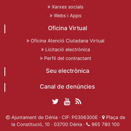
Xarxes socials
Webs i Apps
Oficina Virtual
Oficina Atenció Ciutadana Virtual
Licitació electrònica
Perfil del contractant
Seu electrònica
Canal de denúncies
Twitter Ajuntament
YouTube
RSS
Facebook Ajuntament
Ajuntament de
de Dénia
Actualitat
Ajuntament de Dénia · CIF: P0306300E ·
Plaça de
de Dénia
Ajuntament
Dénia
la Constitució, 10 · 03700 Dénia ·
965 780 100