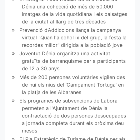
en
en
Dénia una col·lecció de més de 50.000
imatges de la vida quotidiana i els paisatges
Fa
Tw
de la ciutat al llarg de tres dècades
ce
itt
Prevenció d’Addiccions llança la campanya
virtual "Quan l'alcohol ix del grup, la festa la
bo
er
recordes millor" dirigida a la població jove
ok
Joventut Dénia organitza una activitat
gratuïta de barranquisme per a participants
de 12 a 30 anys
Més de 200 persones voluntàries vigilen des
de hui els nius del ‘Campament Tortuga’ en
la platja de les Albaranes
Els programes de subvencions de Labora
permeten a l'Ajuntament de Dénia la
contractació de dos persones desocupades
a jornada completa durant els pròxims deu
mesos
El Pla Estratègic de Turisme de Dénia per als