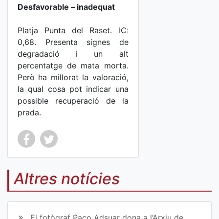
Desfavorable – inadequat
Platja Punta del Raset. IC:
0,68. Presenta signes de
degradació i un alt
percentatge de mata morta.
Però ha millorat la valoració,
la qual cosa pot indicar una
possible recuperació de la
prada.
Co
Co
mp
mp
Altres notícies
art
art
ir
ir
El fotògraf Paco Adsuar dona a l’Arxiu de