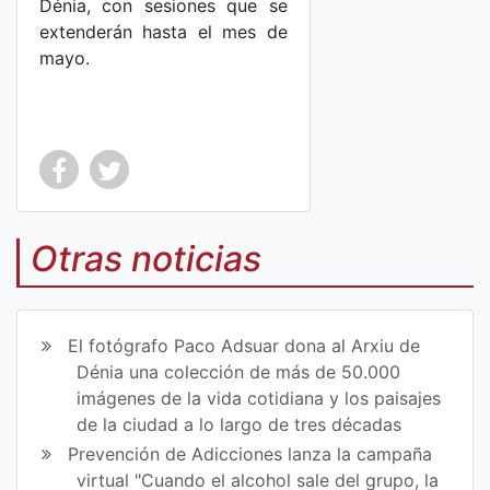
Dénia, con sesiones que se
extenderán hasta el mes de
mayo.
Co
Co
mp
mp
Otras noticias
art
art
ir
ir
El fotógrafo Paco Adsuar dona al Arxiu de
en
en
Dénia una colección de más de 50.000
imágenes de la vida cotidiana y los paisajes
Fa
Tw
de la ciudad a lo largo de tres décadas
ce
itt
Prevención de Adicciones lanza la campaña
virtual "Cuando el alcohol sale del grupo, la
bo
er