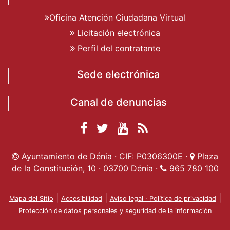
Oficina Atención Ciudadana Virtual
Licitación electrónica
Perfil del contratante
Sede electrónica
Canal de denuncias
Facebook
Twitter
YouTube
RSS
Ayuntamiento de
Ayuntamiento de
Ayuntamiento
Actualidad
Ayuntamiento de Dénia · CIF: P0306300E ·
Plaza
Dénia
Ayuntamient
Dénia
de Dénia
de la Constitución, 10 · 03700 Dénia ·
965 780 100
de Dénia
|
|
|
Mapa del Sitio
Accesibilidad
Aviso legal · Política de privacidad
Protección de datos personales y seguridad de la información