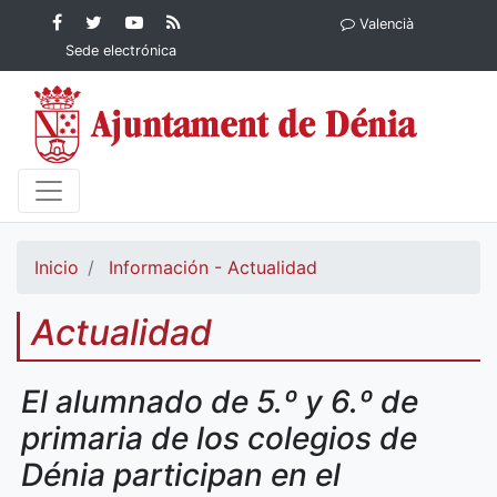
Contenido principal
Facebook
Ayuntamiento
YouTube
RSS
Valencià
Ayuntamiento de
de Dénia
Ayuntamiento
Actualidad
Sede electrónica
Dénia
de Dénia
Ayuntamiento
de Dénia
Inicio
Información - Actualidad
Actualidad
El alumnado de 5.º y 6.º de
primaria de los colegios de
Dénia participan en el