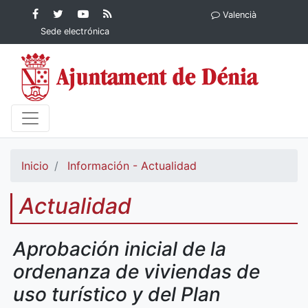
Contenido principal
Facebook
Ayuntamiento
YouTube
RSS
Valencià
Ayuntamiento de
de Dénia
Ayuntamiento
Actualidad
Sede electrónica
Dénia
de Dénia
Ayuntamiento
de Dénia
Inicio
Información - Actualidad
Actualidad
Aprobación inicial de la
ordenanza de viviendas de
uso turístico y del Plan