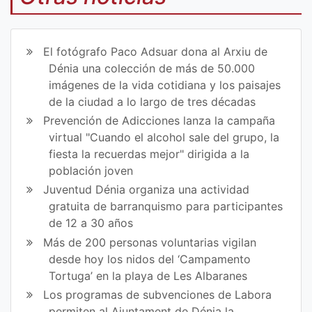
art
art
ir
ir
El fotógrafo Paco Adsuar dona al Arxiu de
en
en
Dénia una colección de más de 50.000
imágenes de la vida cotidiana y los paisajes
Fa
Tw
de la ciudad a lo largo de tres décadas
ce
itt
Prevención de Adicciones lanza la campaña
virtual "Cuando el alcohol sale del grupo, la
bo
er
fiesta la recuerdas mejor" dirigida a la
ok
población joven
Juventud Dénia organiza una actividad
gratuita de barranquismo para participantes
de 12 a 30 años
Más de 200 personas voluntarias vigilan
desde hoy los nidos del ‘Campamento
Tortuga’ en la playa de Les Albaranes
Los programas de subvenciones de Labora
permiten al Ajuntament de Dénia la