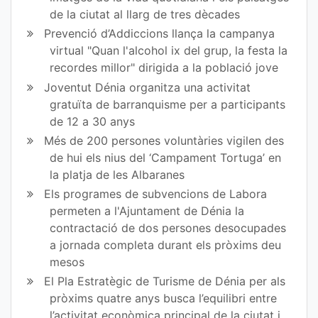
de la ciutat al llarg de tres dècades
bo
er
Prevenció d’Addiccions llança la campanya
ok
virtual "Quan l'alcohol ix del grup, la festa la
recordes millor" dirigida a la població jove
Joventut Dénia organitza una activitat
gratuïta de barranquisme per a participants
de 12 a 30 anys
Més de 200 persones voluntàries vigilen des
de hui els nius del ‘Campament Tortuga’ en
la platja de les Albaranes
Els programes de subvencions de Labora
permeten a l'Ajuntament de Dénia la
contractació de dos persones desocupades
a jornada completa durant els pròxims deu
mesos
El Pla Estratègic de Turisme de Dénia per als
pròxims quatre anys busca l’equilibri entre
l’activitat econòmica principal de la ciutat i