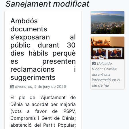
Sanejament modificat
Ambdós
documents
s’exposaran al
públic durant 30
dies hàbils perquè
es presenten
L'alcalde,
reclamacions i
Vicent Grimalt,
durant una
suggeriments
intervenció en el
ple de hui
divendres, 5 de juny de 2026
El ple de l’Ajuntament de
Dénia ha acordat per majoria
(vots a favor de PSPV,
Compromís i Gent de Dénia;
abstenció del Partit Popular;