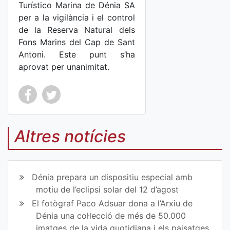
Turístico Marina de Dénia SA
per a la vigilància i el control
de la Reserva Natural dels
Fons Marins del Cap de Sant
Antoni. Este punt s’ha
aprovat per unanimitat.
Co
Co
mp
mp
Altres notícies
art
art
ir
ir
Dénia prepara un dispositiu especial amb
en
en
motiu de l’eclipsi solar del 12 d’agost
El fotògraf Paco Adsuar dona a l’Arxiu de
Fa
Tw
Dénia una col·lecció de més de 50.000
ce
itt
imatges de la vida quotidiana i els paisatges