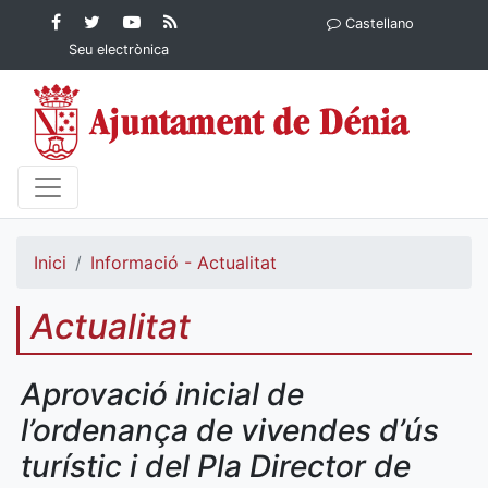
Contingut principal
Facebook
Twitter
YouTube
RSS
Castellano
Ajuntament de Dénia
Ajuntament de
Ajuntament
Actualitat
Seu electrònica
Dénia
de Dénia
Ajuntament
de Dénia">
Inici
Informació - Actualitat
Actualitat
Aprovació inicial de
l’ordenança de vivendes d’ús
turístic i del Pla Director de