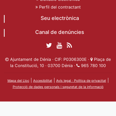
Perfil del contractant
Seu electrònica
Canal de denúncies
Twitter Ajuntament
YouTube
RSS
Facebook Ajuntament
Ajuntament de
de Dénia
Actualitat
Ajuntament de Dénia · CIF: P0306300E ·
Plaça de
de Dénia
Ajuntament
Dénia
la Constitució, 10 · 03700 Dénia ·
965 780 100
de Dénia
|
|
|
Mapa del Lloc
Accesibilitat
Avís legal · Política de privacitat
Protecció de dades personals i seguretat de la informació