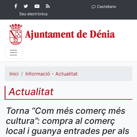
Contingut principal
Facebook
Twitter
YouTube
RSS
Castellano
Ajuntament de Dénia
Ajuntament de
Ajuntament
Actualitat
Seu electrònica
Dénia
de Dénia
Ajuntament
de Dénia">
Inici
Informació - Actualitat
Actualitat
Torna “Com més comerç més
cultura”: compra al comerç
local i guanya entrades per als