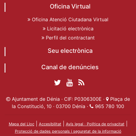
Oficina Virtual
Oficina Atenció Ciutadana Virtual
Licitació electrònica
Perfil del contractant
Seu electrònica
Canal de denúncies
Twitter Ajuntament
YouTube
RSS
Facebook Ajuntament
Ajuntament de
de Dénia
Actualitat
Ajuntament de Dénia · CIF: P0306300E ·
Plaça de
de Dénia
Ajuntament
Dénia
la Constitució, 10 · 03700 Dénia ·
965 780 100
de Dénia
|
|
|
Mapa del Lloc
Accesibilitat
Avís legal · Política de privacitat
Protecció de dades personals i seguretat de la informació