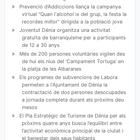
ce
itt
Prevenció d’Addiccions llança la campanya
virtual "Quan l'alcohol ix del grup, la festa la
bo
er
recordes millor" dirigida a la població jove
ok
Joventut Dénia organitza una activitat
gratuïta de barranquisme per a participants
de 12 a 30 anys
Més de 200 persones voluntàries vigilen des
de hui els nius del ‘Campament Tortuga’ en
la platja de les Albaranes
Els programes de subvencions de Labora
permeten a l'Ajuntament de Dénia la
contractació de dos persones desocupades
a jornada completa durant els pròxims deu
mesos
El Pla Estratègic de Turisme de Dénia per als
pròxims quatre anys busca l’equilibri entre
l’activitat econòmica principal de la ciutat i
el benestar dels seus habitants