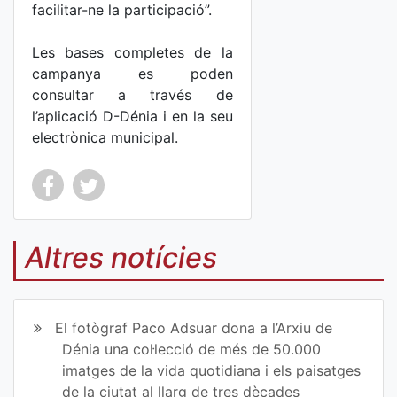
facilitar-ne la participació”.
Les bases completes de la
campanya es poden
consultar a través de
l’aplicació D-Dénia i en la seu
electrònica municipal.
Co
Co
mp
mp
Altres notícies
art
art
ir
ir
El fotògraf Paco Adsuar dona a l’Arxiu de
en
en
Dénia una col·lecció de més de 50.000
imatges de la vida quotidiana i els paisatges
Fa
Tw
de la ciutat al llarg de tres dècades