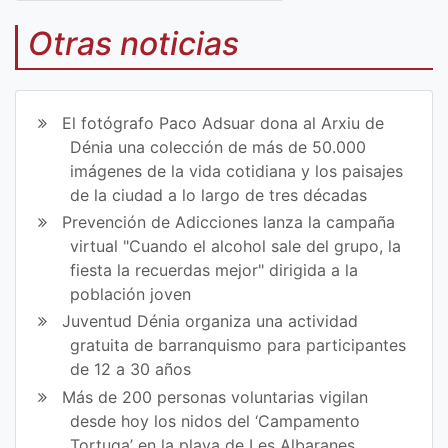
Co
Co
mp
mp
Otras noticias
art
art
ir
ir
El fotógrafo Paco Adsuar dona al Arxiu de
en
en
Dénia una colección de más de 50.000
imágenes de la vida cotidiana y los paisajes
Fa
Tw
de la ciudad a lo largo de tres décadas
ce
itt
Prevención de Adicciones lanza la campaña
virtual "Cuando el alcohol sale del grupo, la
bo
er
fiesta la recuerdas mejor" dirigida a la
ok
población joven
Juventud Dénia organiza una actividad
gratuita de barranquismo para participantes
de 12 a 30 años
Más de 200 personas voluntarias vigilan
desde hoy los nidos del ‘Campamento
Tortuga’ en la playa de Les Albaranes