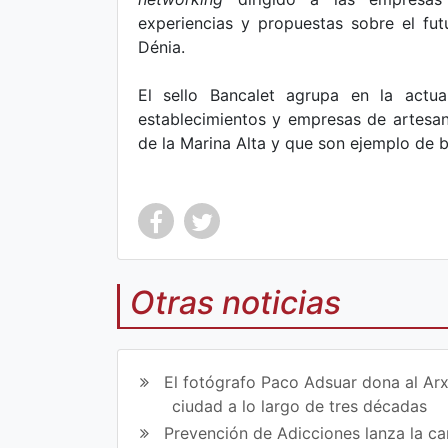
experiencias y propuestas sobre el fu
Dénia.
El sello Bancalet agrupa en la actua
establecimientos y empresas de artesan
de la Marina Alta y que son ejemplo de b
Otras noticias
Co
Co
mp
mp
El fotógrafo Paco Adsuar dona al Arx
art
art
ciudad a lo largo de tres décadas
Prevención de Adicciones lanza la cam
ir
ir