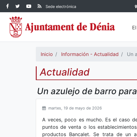
Contenido principal
Facebook Ayuntamiento de
Ayuntamiento de Dénia
RSS Actualidad
YouTube
Sede electrónica
Ayuntamiento de
Dénia
Ayuntamiento de
Dénia
Dénia
E
Inicio
Información - Actualidad
Un a
Actualidad
Un azulejo de barro para
martes, 19 de mayo de 2026
A veces, poco es mucho. Es el caso de l
puntos de venta o los establecimientos 
productos Bancalet. Se trata de un a