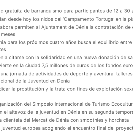
d gratuita de barranquismo para participantes de 12 a 30 
ilan desde hoy los nidos del ‘Campamento Tortuga’ en la p
bora permiten al Ajuntament de Dénia la contratación de
z meses
ia para los próximos cuatro años busca el equilibrio entre 
tes
n a citarse con la solidaridad en una nueva donación de sa
vierte en la ciudad 7,5 millones de euros de los fondos eu
na jornada de actividades de deporte y aventura, talleres
acional de la Juventud en Dénia
icar la prostitución y la trata con fines de explotación se
ganización del Simposio Internacional de Turismo Ecocultur
en el altavoz de la juventud en Dénia en su segunda tempo
a clientela del Mercat de Dénia con smoothies y horchata
a juventud europea acogiendo el encuentro final del proy