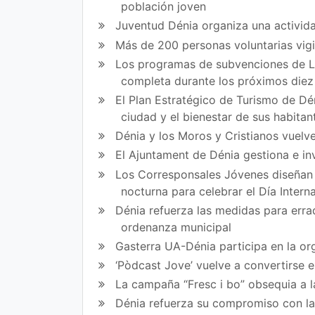
población joven
en
en
Juventud Dénia organiza una activida
Fa
Tw
Más de 200 personas voluntarias vig
Los programas de subvenciones de La
ce
itt
completa durante los próximos die
bo
er
El Plan Estratégico de Turismo de Dén
ok
ciudad y el bienestar de sus habitan
Dénia y los Moros y Cristianos vuelve
El Ajuntament de Dénia gestiona e in
Los Corresponsales Jóvenes diseñan u
nocturna para celebrar el Día Intern
Dénia refuerza las medidas para errad
ordenanza municipal
Gasterra UA-Dénia participa en la or
‘Pòdcast Jove’ vuelve a convertirse 
La campaña “Fresc i bo” obsequia a l
Dénia refuerza su compromiso con l