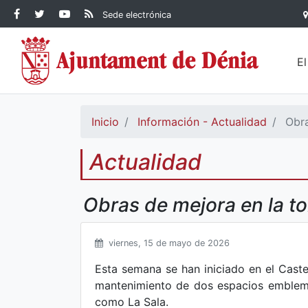
Contenido principal
Facebook Ayuntamiento de
Ayuntamiento de Dénia
RSS Actualidad
YouTube
Sede electrónica
Ayuntamiento de
Dénia
Ayuntamiento de
Dénia
Dénia
E
Inicio
Información - Actualidad
Obra
Actualidad
Obras de mejora en la tor
viernes, 15 de mayo de 2026
Esta semana se han iniciado en el Caste
mantenimiento de dos espacios emblemát
como La Sala.