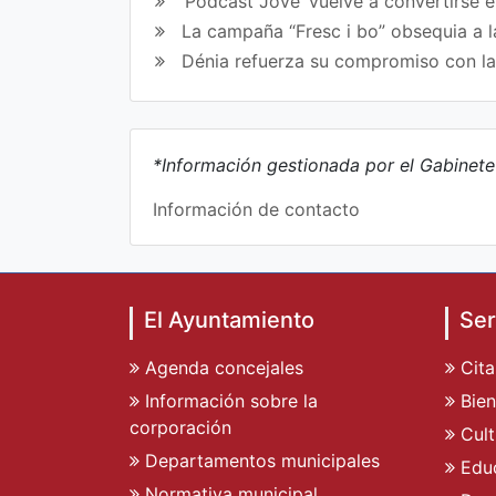
‘Pòdcast Jove’ vuelve a convertirse 
La campaña “Fresc i bo” obsequia a l
Dénia refuerza su compromiso con l
*Información gestionada por el Gabinet
Información de contacto
El Ayuntamiento
Ser
Agenda concejales
Cita
Información sobre la
Bien
corporación
Cult
Departamentos municipales
Edu
Normativa municipal