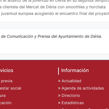
en el altavoz de la juventud en Dénia en su segunda tempo
a clientela del Mercat de Dénia con smoothies y horchata
a juventud europea acogiendo el encuentro final del proy
e de Comunicación y Prensa del Ayuntamiento de Dénia.
vicios
Información
 previa
Actualidad
estar social
Agenda de actividades
ura
Directorio
cación
Estadísticas