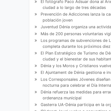
El fotógrafo Paco Adsuar dona al Arx
art
art
ciudad a lo largo de tres décadas
Prevención de Adicciones lanza la cam
ir
ir
población joven
en
en
Juventud Dénia organiza una activida
Fa
Tw
Más de 200 personas voluntarias vig
Los programas de subvenciones de La
ce
itt
completa durante los próximos die
bo
er
El Plan Estratégico de Turismo de Dén
ok
ciudad y el bienestar de sus habitan
Dénia y los Moros y Cristianos vuelve
El Ajuntament de Dénia gestiona e in
Los Corresponsales Jóvenes diseñan u
nocturna para celebrar el Día Intern
Dénia refuerza las medidas para errad
ordenanza municipal
Gasterra UA-Dénia participa en la or