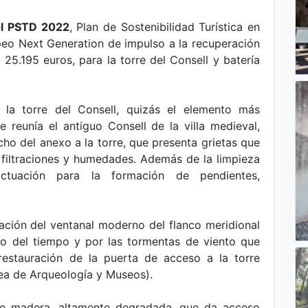
e
l PSTD 2022
, Plan de Sostenibilidad Turística en
eo Next Generation de impulso a la recuperación
25.195 euros, para la torre del Consell y batería
n la torre del Consell, quizás el elemento más
e reunía el antiguo Consell de la villa medieval,
cho del anexo a la torre, que presenta grietas que
filtraciones y humedades. Además de la limpieza
ctuación para la formación de pendientes,
ración del ventanal moderno del flanco meridional
so del tiempo y por las tormentas de viento que
restauración de la puerta de acceso a la torre
ea de Arqueología y Museos).
de madera, altamente degradada, que da acceso