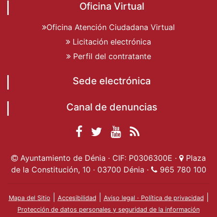
Oficina Virtual
Oficina Atención Ciudadana Virtual
Licitación electrónica
Perfil del contratante
Sede electrónica
Canal de denuncias
Facebook
Twitter
YouTube
RSS
Ayuntamiento de
Ayuntamiento de
Ayuntamiento
Actualidad
Ayuntamiento de Dénia · CIF: P0306300E ·
Plaza
Dénia
Ayuntamient
Dénia
de Dénia
de la Constitución, 10 · 03700 Dénia ·
965 780 100
de Dénia
|
|
|
Mapa del Sitio
Accesibilidad
Aviso legal · Política de privacidad
Protección de datos personales y seguridad de la información