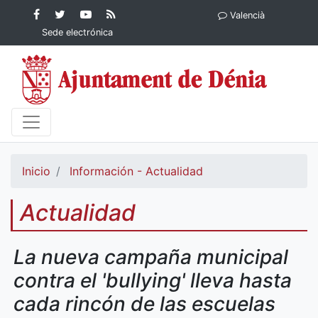
Contenido principal
Facebook
Ayuntamiento
YouTube
RSS
Valencià
Ayuntamiento de
de Dénia
Ayuntamiento
Actualidad
Sede electrónica
Dénia
de Dénia
Ayuntamiento
de Dénia
Inicio
Información - Actualidad
Actualidad
La nueva campaña municipal
contra el 'bullying' lleva hasta
cada rincón de las escuelas