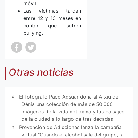
móvil.
Las víctimas tardan
entre 12 y 13 meses en
contar que sufren
bullying.
Co
Co
mp
mp
Otras noticias
art
art
ir
ir
El fotógrafo Paco Adsuar dona al Arxiu de
en
en
Dénia una colección de más de 50.000
imágenes de la vida cotidiana y los paisajes
Fa
Tw
de la ciudad a lo largo de tres décadas
ce
itt
Prevención de Adicciones lanza la campaña
virtual "Cuando el alcohol sale del grupo, la
bo
er