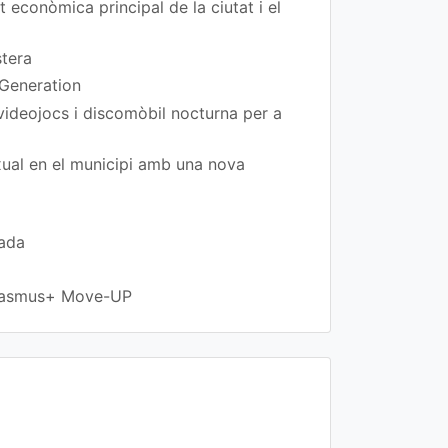
t econòmica principal de la ciutat i el
stera
 Generation
 videojocs i discomòbil nocturna per a
exual en el municipi amb una nova
rada
 Erasmus+ Move-UP