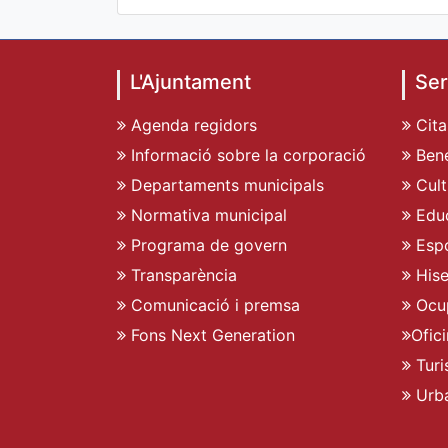
L'Ajuntament
Ser
Agenda regidors
Cita
Informació sobre la corporació
Bene
Departaments municipals
Cult
Normativa municipal
Edu
Programa de govern
Espo
Transparència
His
Comunicació i premsa
Ocu
Fons Next Generation
Ofic
Turi
Urb