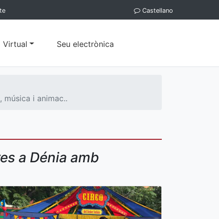
te
Castellano
 Virtual
Seu electrònica
 música i animac..
pres a Dénia amb