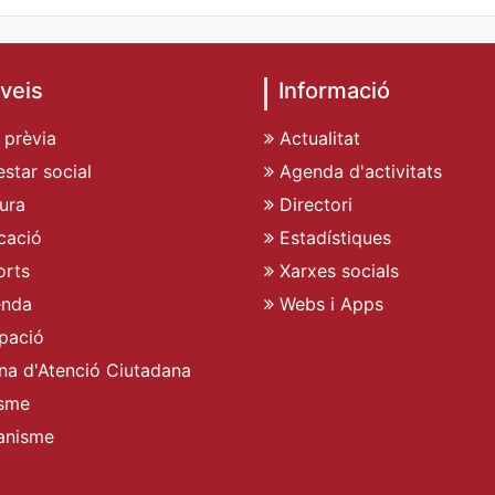
veis
Informació
 prèvia
Actualitat
star social
Agenda d'activitats
ura
Directori
cació
Estadístiques
rts
Xarxes socials
enda
Webs i Apps
pació
ina d'Atenció Ciutadana
sme
anisme