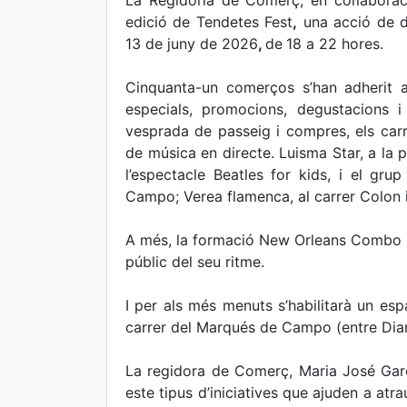
La Regidoria de Comerç, en col·labora
edició de Tendetes Fest
,
una acció de di
13 de juny de 2026
,
de
18 a 22 hores.
Cinquanta-un comerços s’han adherit a 
especials, promocions, degustacions i
vesprada de passeig i compres, els carre
de música en directe. Luisma Star, a la p
l’espectacle Beatles for kids, i el gr
Campo; Verea flamenca, al carrer Colon i
A més, la formació New Orleans Combo Ta
públic del seu ritme.
I per als més menuts s’habilitarà un espa
carrer del Marqués de Campo (entre Dian
La regidora de Comerç, Maria José Garc
este tipus d’iniciatives que ajuden a atr