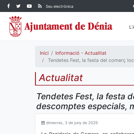
Contingut principal
Facebook Ajuntament de
Twitter Ajuntament de
YouTube Ajuntament
RSS Actualitat
Seu electrònica
Dénia
Ajuntament de
Dénia
de Dénia
Dénia">
L
Inici
Informació - Actualitat
Tendetes Fest, la festa del comerç lo
Actualitat
Tendetes Fest, la festa 
descomptes especials, mú
dimecres, 3 de juny de 2026