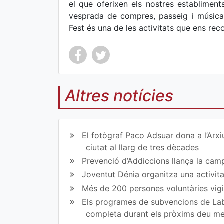
el que oferixen els nostres establiment
vesprada de compres, passeig i música
Fest és una de les activitats que ens re
Altres notícies
Co
Co
mp
mp
El fotògraf Paco Adsuar dona a l’Arxi
art
art
ciutat al llarg de tres dècades
Prevenció d’Addiccions llança la campa
ir
ir
Joventut Dénia organitza una activit
en
en
Més de 200 persones voluntàries vigil
Fa
Tw
Els programes de subvencions de Lab
completa durant els pròxims deu m
ce
itt