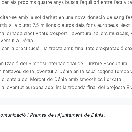
per als pròxims quatre anys busca l’equilibri entre l’activita
a citar-se amb la solidaritat en una nova donació de sang fe
rtix a la ciutat 7,5 milions d'euros dels fons europeus Next
 jornada d’activitats d’esport i aventura, tallers musicals,
Joventut a Dénia
car la prostitució i la tracta amb finalitats d'explotació s
nització del Simposi Internacional de Turisme Ecocultural
n l'altaveu de la joventut a Dénia en la seua segona tempo
 clientela del Mercat de Dénia amb smoothies i orxata
a joventut europea acollint la trobada final del projecte
omunicació i Premsa de l'Ajuntament de Dénia.