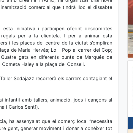
ció amb Creama i l’AFIC, ha organitzat una nova
namització comercial que tindrà lloc el dissabte
esta iniciativa i participen oferint descomptes
 regals per a la clientela. I per a animar esta
rs i les places del centre de la ciutat s’ompliran
laça de Maria Hervás; Lol i Pop al carrer del Cop;
up Quatre gats en diferents punts de Marqués de
 Cometa Haley a la plaça del Consell.
ller Sedajazz recorrerà els carrers contagiant el
i infantil amb tallers, animació, jocs i cançons al
a i Carlos Sentí).
ia, ha assenyalat que el comerç local “necessita
aure gent, generar moviment i donar a conéixer tot