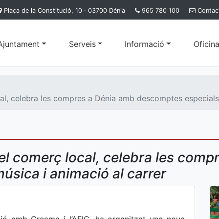
Plaça de la Constitució, 10 · 03700 Dénia
965 780 100
Contac
'Ajuntament
Serveis
Informació
Oficina
cal, celebra les compres a Dénia amb descomptes especials,
del comerç local, celebra les com
sica i animació al carrer