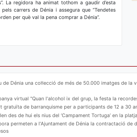
s”. La regidora ha animat tothom a gaudir d’esta
 pels carrers de Dénia i assegura que “Tendetes
corden per què val la pena comprar a Dénia”.
u de Dénia una col·lecció de més de 50.000 imatges de la vi
nya virtual "Quan l'alcohol ix del grup, la festa la recordes
at gratuïta de barranquisme per a participants de 12 a 30 a
en des de hui els nius del ‘Campament Tortuga’ en la platj
ora permeten a l'Ajuntament de Dénia la contractació de
esos