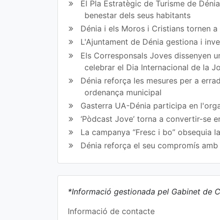
El Pla Estratègic de Turisme de Dénia 
bo
er
benestar dels seus habitants
ok
Dénia i els Moros i Cristians tornen 
L'Ajuntament de Dénia gestiona i inve
Els Corresponsals Joves dissenyen una
celebrar el Dia Internacional de la 
Dénia reforça les mesures per a erradi
ordenança municipal
Gasterra UA-Dénia participa en l'orga
‘Pòdcast Jove’ torna a convertir-se e
La campanya “Fresc i bo” obsequia la
Dénia reforça el seu compromís amb l
*Informació gestionada pel Gabinet de C
Informació de contacte