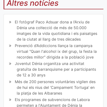
mp
mp
Altres notícies
art
art
ir
ir
El fotògraf Paco Adsuar dona a l’Arxiu de
en
en
Dénia una col·lecció de més de 50.000
imatges de la vida quotidiana i els paisatges
Fa
Tw
de la ciutat al llarg de tres dècades
ce
itt
Prevenció d’Addiccions llança la campanya
virtual "Quan l'alcohol ix del grup, la festa la
bo
er
recordes millor" dirigida a la població jove
ok
Joventut Dénia organitza una activitat
gratuïta de barranquisme per a participants
de 12 a 30 anys
Més de 200 persones voluntàries vigilen des
de hui els nius del ‘Campament Tortuga’ en
la platja de les Albaranes
Els programes de subvencions de Labora
permeten a l'Ajuntament de Dénia la