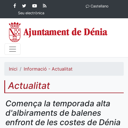
Contingut principal
Facebook
Twitter
YouTube
RSS
Castellano
Ajuntament de Dénia
Ajuntament de
Ajuntament
Actualitat
Seu electrònica
Dénia
de Dénia
Ajuntament
de Dénia">
Inici
Informació - Actualitat
Actualitat
Comença la temporada alta
d'albiraments de balenes
enfront de les costes de Dénia