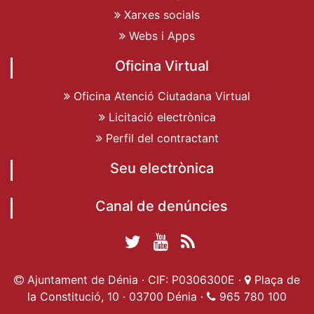
Xarxes socials
Webs i Apps
Oficina Virtual
Oficina Atenció Ciutadana Virtual
Licitació electrònica
Perfil del contractant
Seu electrònica
Canal de denúncies
Twitter Ajuntament
YouTube
RSS
Facebook Ajuntament
Ajuntament de
de Dénia
Actualitat
Ajuntament de Dénia · CIF: P0306300E ·
Plaça de
de Dénia
Ajuntament
Dénia
la Constitució, 10 · 03700 Dénia ·
965 780 100