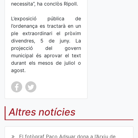
necessita”, ha conclòs Ripoll.
L’exposició pública de
l’ordenança es tractarà en un
ple extraordinari el pròxim
divendres, 5 de juny. La
projecció del govern
municipal és aprovar el text
durant els mesos de juliol o
agost.
Co
Co
mp
mp
Altres notícies
art
art
ir
ir
El fotògraf Paco Adsuar dona a l’Arxiu de