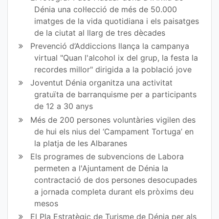
en
en
Dénia una col·lecció de més de 50.000
imatges de la vida quotidiana i els paisatges
Fa
Tw
de la ciutat al llarg de tres dècades
ce
itt
Prevenció d’Addiccions llança la campanya
virtual "Quan l'alcohol ix del grup, la festa la
bo
er
recordes millor" dirigida a la població jove
ok
Joventut Dénia organitza una activitat
gratuïta de barranquisme per a participants
de 12 a 30 anys
Més de 200 persones voluntàries vigilen des
de hui els nius del ‘Campament Tortuga’ en
la platja de les Albaranes
Els programes de subvencions de Labora
permeten a l'Ajuntament de Dénia la
contractació de dos persones desocupades
a jornada completa durant els pròxims deu
mesos
El Pla Estratègic de Turisme de Dénia per als