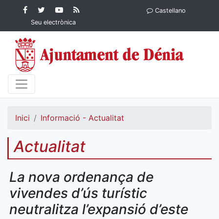
Contingut principal
Facebook
Twitter
YouTube
RSS
Castellano
Ajuntament de Dénia
Ajuntament de
Ajuntament
Actualitat
Seu electrònica
Dénia
de Dénia
Ajuntament
de Dénia">
Inici
Informació - Actualitat
Actualitat
La nova ordenança de
vivendes d’ús turístic
neutralitza l’expansió d’este