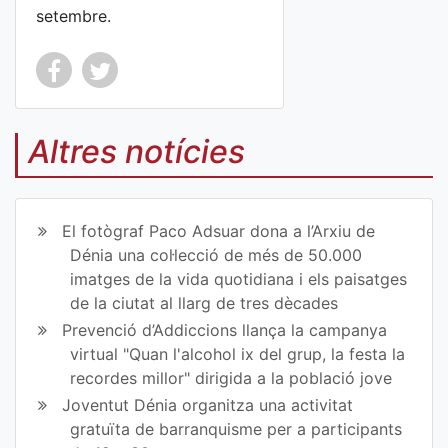
setembre.
Co
Co
mp
mp
Altres notícies
art
art
ir
ir
El fotògraf Paco Adsuar dona a l’Arxiu de
en
en
Dénia una col·lecció de més de 50.000
imatges de la vida quotidiana i els paisatges
Fa
Tw
de la ciutat al llarg de tres dècades
ce
itt
Prevenció d’Addiccions llança la campanya
virtual "Quan l'alcohol ix del grup, la festa la
bo
er
recordes millor" dirigida a la població jove
ok
Joventut Dénia organitza una activitat
gratuïta de barranquisme per a participants