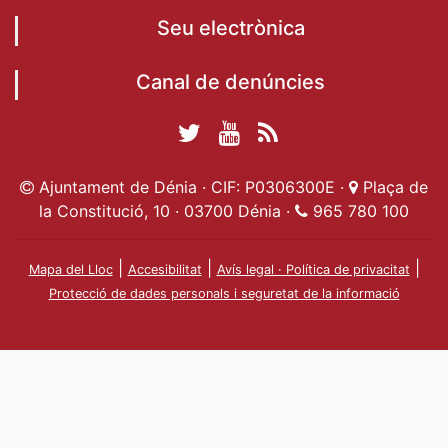
Seu electrònica
Canal de denúncies
Twitter Ajuntament
YouTube
RSS
Facebook Ajuntament
Ajuntament de
de Dénia
Actualitat
Ajuntament de Dénia · CIF: P0306300E ·
Plaça de
de Dénia
Ajuntament
Dénia
la Constitució, 10 · 03700 Dénia ·
965 780 100
de Dénia
|
|
|
Mapa del Lloc
Accesibilitat
Avís legal · Política de privacitat
Protecció de dades personals i seguretat de la informació