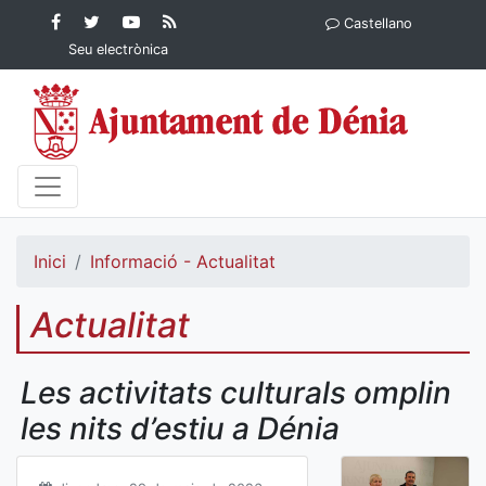
Contingut principal
Facebook
Twitter
YouTube
RSS
Castellano
Ajuntament de Dénia
Ajuntament de
Ajuntament
Actualitat
Seu electrònica
Dénia
de Dénia
Ajuntament
de Dénia">
Inici
Informació - Actualitat
Actualitat
Les activitats culturals omplin
les nits d’estiu a Dénia