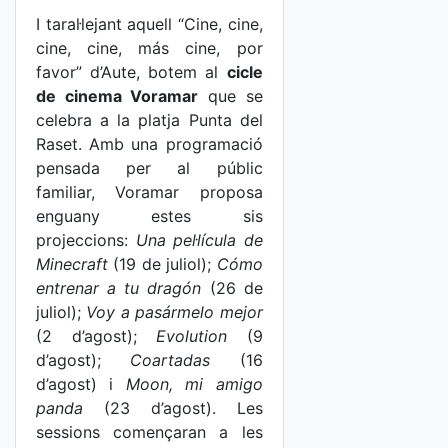
I taral·lejant aquell “Cine, cine,
cine, cine, más cine, por
favor” d’Aute, botem al
cicle
de cinema Voramar
que se
celebra a la platja Punta del
Raset. Amb una programació
pensada per al públic
familiar, Voramar proposa
enguany estes sis
projeccions:
Una pel·lícula de
Minecraft
(19 de juliol);
Cómo
entrenar a tu dragón
(26 de
juliol);
Voy a pasármelo mejor
(2 d’agost);
Evolution
(9
d’agost);
Coartadas
(16
d’agost) i
Moon, mi amigo
panda
(23 d’agost). Les
sessions començaran a les