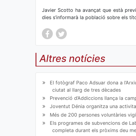
Javier Scotto ha avançat que està previ
dies s’informarà la població sobre els tít
Altres notícies
Co
Co
mp
mp
El fotògraf Paco Adsuar dona a l’Arxi
art
art
ciutat al llarg de tres dècades
Prevenció d’Addiccions llança la campa
ir
ir
Joventut Dénia organitza una activit
en
en
Més de 200 persones voluntàries vigil
Fa
Tw
Els programes de subvencions de Lab
completa durant els pròxims deu m
ce
itt