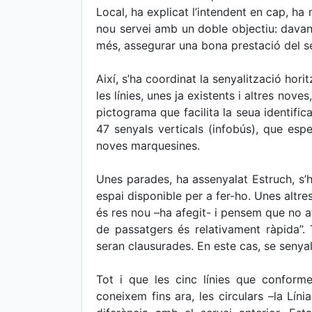
Local, ha explicat l’intendent en cap, ha 
nou servei amb un doble objectiu: davant 
més, assegurar una bona prestació del se
Així, s’ha coordinat la senyalització hor
les línies, unes ja existents i altres nov
pictograma que facilita la seua identific
47 senyals verticals (infobús), que especi
noves marquesines.
Unes parades, ha assenyalat Estruch, s’h
espai disponible per a fer-ho. Unes altres
és res nou –ha afegit- i pensem que no af
de passatgers és relativament ràpida”. 
seran clausurades. En este cas, se senya
Tot i que les cinc línies que conform
coneixem fins ara, les circulars –la Lín