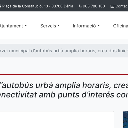
Plaça de la Constitució, 10 · 03700 Dénia
965 780 100
Contac
'Ajuntament
Serveis
Informació
Oficina
rvei municipal d’autobús urbà amplia horaris, crea dos línies c
’autobús urbà amplia horaris, crea 
onnectivitat amb punts d’interés com