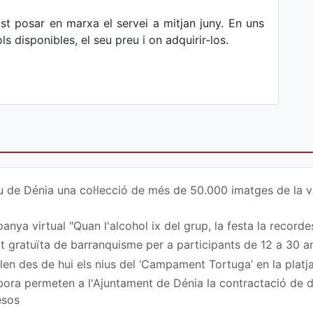
st posar en marxa el servei a mitjan juny. En uns
ols disponibles, el seu preu i on adquirir-los.
u de Dénia una col·lecció de més de 50.000 imatges de la vi
nya virtual "Quan l'alcohol ix del grup, la festa la recordes
at gratuïta de barranquisme per a participants de 12 a 30 a
en des de hui els nius del ‘Campament Tortuga’ en la platj
ora permeten a l'Ajuntament de Dénia la contractació de
esos