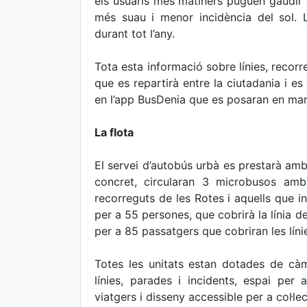
els usuaris més matiners puguen gaudir d
més suau i menor incidència del sol. 
durant tot l’any.
Tota esta informació sobre línies, recorr
que es repartirà entre la ciutadania i 
en l’app BusDenia que es posaran en mar
La flota
El servei d’autobús urbà es prestarà amb 
concret, circularan 3 microbusos amb
recorreguts de les Rotes i aquells que in
per a 55 persones, que cobrirà la línia d
per a 85 passatgers que cobriran les líni
Totes les unitats estan dotades de càm
línies, parades i incidents, espai pe
viatgers i disseny accessible per a col·lec