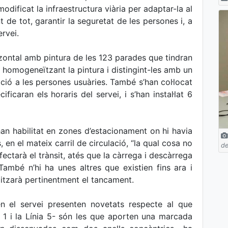
modificat la infraestructura viària per adaptar-la al
de tot, garantir la seguretat de les persones i, a
rvei.
itzontal amb pintura de les 123 parades que tindran
es, homogeneïtzant la pintura i distingint-les amb un
ació a les persones usuàries. També s’han col·locat
ficaran els horaris del servei, i s’han instal·lat 6
an habilitat en zones d’estacionament on hi havia
, en el mateix carril de circulació, “la qual cosa no
de
ectarà el trànsit, atés que la càrrega i descàrrega
També n’hi ha unes altres que existien fins ara i
litzarà pertinentment el tancament.
en el servei presenten novetats respecte al que
ia 1 i la Línia 5- són les que aporten una marcada