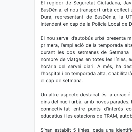
El regidor de Seguretat Ciutadana, Javi
BusDénia, el nou transport urbà col·lect
Durá, representant de BusDénia, la UT
intendent en cap de la Policia Local de D
El nou servei d’autobús urbà presenta mil
primera, l’ampliació de la temporada alta
durant les dos setmanes de Setmana 
nombre de viatges en totes les línies, 
horària del servei diari. A més, ha des
l’hospital i en temporada alta, s’habilita
el cap de setmana.
Un altre aspecte destacat és la creació d
dins del nucli urbà, amb noves parades. E
connectivitat entre punts d’interés co
educatius i les estacions de TRAM, autob
S’han establit 5 línies, cada una identi