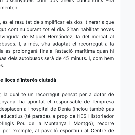
tan dissenyades com dos anells concèntrics –ha
ementen.
és el resultat de simplificar els dos itineraris que
gut continu durant tot el dia. S’han habilitat noves
’avinguda de Miguel Hernández, la del mercat al
obusos. I, a més, s’ha adaptat el recorregut a la
ia es prolongarà fins a l’estació marítima quan hi
e pas dels autobusos serà de 45 minuts. I, com hem
s.
re llocs d’interés ciutadà
r, la qual té un recorregut pensat per a dotar de
senyada, ha apuntat el responsable de l’empresa
desplacen a l’hospital de Dénia (inclou també pas
s educatius (té parades a prop de l’IES Historiador
ol·legis Pou de la Muntanya i Montgó); recorre
 per exemple, al pavelló esportiu i al Centre de