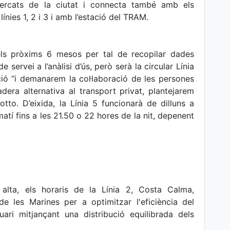
mercats de la ciutat i connecta també amb els
ínies 1, 2 i 3 i amb l’estació del TRAM.
n els pròxims 6 mesos per tal de recopilar dades
servei a l’anàlisi d’ús, però serà la circular Línia
ció “i demanarem la col·laboració de les persones
adera alternativa al transport privat, plantejarem
tto. D’eixida, la Línia 5 funcionarà de dilluns a
matí fins a les 21.50 o 22 hores de la nit, depenent
lta, els horaris de la Línia 2, Costa Calma,
e les Marines per a optimitzar l'eficiència del
suari mitjançant una distribució equilibrada dels