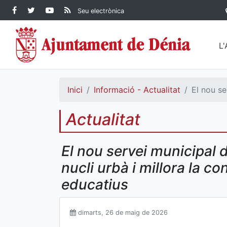
Contingut principal
Facebook Ajuntament de
Twitter Ajuntament de
YouTube Ajuntament
RSS Actualitat
Seu electrònica
Dénia
Ajuntament de
Dénia
de Dénia
Dénia">
L
Inici
Informació - Actualitat
El nou se
Actualitat
El nou servei municipal d
nucli urbà i millora la c
educatius
dimarts, 26 de maig de 2026