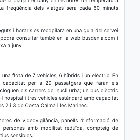
e la platja i el bany en les hores de temperatura
La freqüència dels viatges serà cada 60 minuts
eguts i horaris es recopilarà en una guia del servei
es podrà consultar també en la web busdenia.com i
xa a juny.
una flota de 7 vehicles, 6 híbrids i un elèctric. En
 capacitat per a 29 passatgers que faran els
cloguen els carrers del nucli urbà; un bus elèctric
e l’hospital i tres vehicles estàndard amb capacitat
es 2 i 3 de Costa Calma i les Marines.
eres de videovigilància, panells d’informació de
r a persones amb mobilitat reduïda, compteig de
tius sensibles.