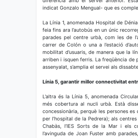
diferència amb el servei anterior. Es
indicat Gonzalo Mengual- que es compl
La Línia 1, anomenada Hospital de Dénia, 
feia fins ara l’autobús en un únic recorre
parades pel centre urbà, com les de l
carrer de Colón o una a l’estació d’aut
mobilitat d’usuaris, de manera que la lín
arriben i isquen ferris. La freqüència d
assenyalat, s’amplia el servei als dissabte
Línia 5, garantir millor connectivitat ent
L’altra és la Línia 5, anomenada Circula
més cobertura al nucli urbà. Està dis
concessionària, perquè les persones es 
per l’hospital de la Pedrera); als centre
Chabàs, l’IES Sorts de la Mar i els c
l’avinguda de Joan Fuster amb parades,