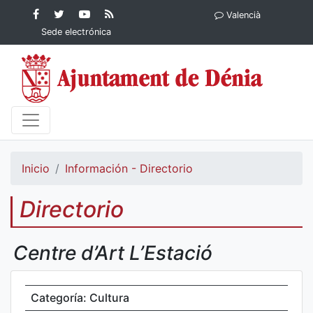
Contenido principal
Facebook
Ayuntamiento
YouTube
RSS
Valencià
Ayuntamiento de
de Dénia
Ayuntamiento
Actualidad
Sede electrónica
Dénia
de Dénia
Ayuntamiento
de Dénia
Inicio
Información - Directorio
Directorio
Centre d’Art L’Estació
Categoría: Cultura