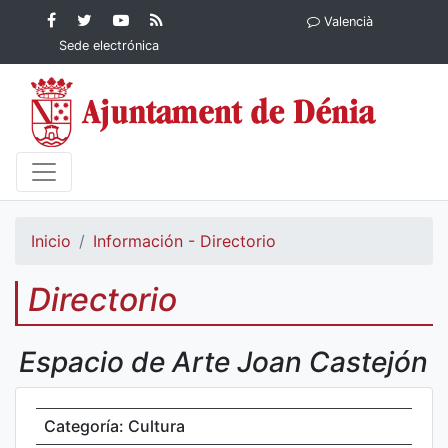
Contenido principal
Facebook
Ayuntamiento
YouTube
RSS
Valencià
Ayuntamiento de
de Dénia
Ayuntamiento
Actualidad
Sede electrónica
Dénia
de Dénia
Ayuntamiento
de Dénia
Inicio
Información - Directorio
Directorio
Espacio de Arte Joan Castejón
Categoría: Cultura