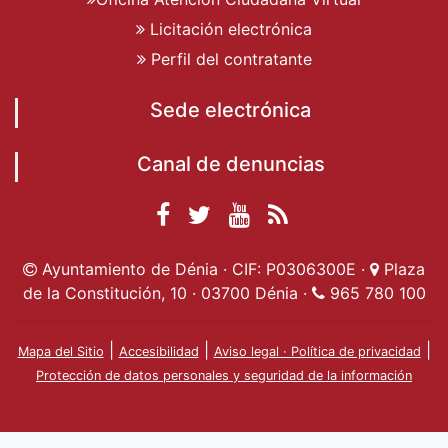
Licitación electrónica
Perfil del contratante
Sede electrónica
Canal de denuncias
Facebook
Twitter
YouTube
RSS
Ayuntamiento de
Ayuntamiento de
Ayuntamiento
Actualidad
Ayuntamiento de Dénia · CIF: P0306300E ·
Plaza
Dénia
Ayuntamient
Dénia
de Dénia
de la Constitución, 10 · 03700 Dénia ·
965 780 100
de Dénia
|
|
|
Mapa del Sitio
Accesibilidad
Aviso legal · Política de privacidad
Protección de datos personales y seguridad de la información