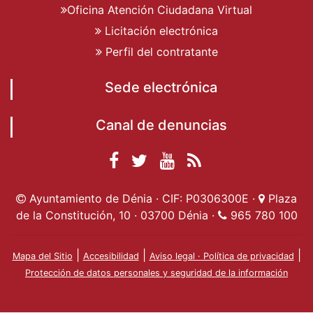
Oficina Atención Ciudadana Virtual
Licitación electrónica
Perfil del contratante
Sede electrónica
Canal de denuncias
Facebook
Twitter
YouTube
RSS
Ayuntamiento de
Ayuntamiento de
Ayuntamiento
Actualidad
Ayuntamiento de Dénia · CIF: P0306300E ·
Plaza
Dénia
Ayuntamient
Dénia
de Dénia
de la Constitución, 10 · 03700 Dénia ·
965 780 100
de Dénia
|
|
|
Mapa del Sitio
Accesibilidad
Aviso legal · Política de privacidad
Protección de datos personales y seguridad de la información