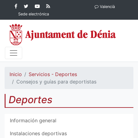
Contenido principal
Facebook
Ayuntamiento
YouTube
RSS
Valencià
Ayuntamiento de
de Dénia
Ayuntamiento
Actualidad
Sede electrónica
Dénia
de Dénia
Ayuntamiento
de Dénia
Inicio
Servicios - Deportes
Consejos y guías para deportistas
Deportes
Información general
Instalaciones deportivas