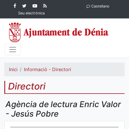
Contingut principal
Facebook
Twitter
YouTube
RSS
Castellano
Ajuntament de Dénia
Ajuntament de
Ajuntament
Actualitat
Seu electrònica
Dénia
de Dénia
Ajuntament
de Dénia">
Inici
Informació - Directori
Directori
Agència de lectura Enric Valor
- Jesús Pobre