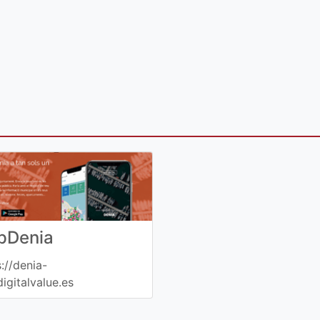
pDenia
://denia-
igitalvalue.es