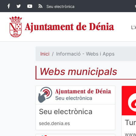
Contingut principal
Facebook Ajuntament de
Twitter Ajuntament de
YouTube Ajuntament
RSS Actualitat
Seu electrònica
Dénia
Ajuntament de
Dénia
de Dénia
Dénia">
L
Inici
Informació - Webs i Apps
Webs municipals
Seu electrònica
Tur
sede.denia.es
www.