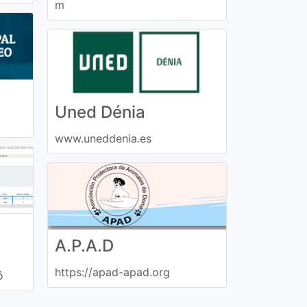
m
Uned Dénia
www.uneddenia.es
A.P.A.D
https://apad-apad.org
ó