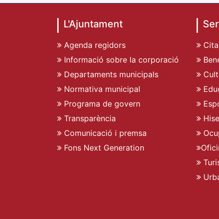
L'Ajuntament
Ser
Agenda regidors
Cita
Informació sobre la corporació
Bene
Departaments municipals
Cult
Normativa municipal
Edu
Programa de govern
Espo
Transparència
His
Comunicació i premsa
Ocu
Fons Next Generation
Ofic
Turi
Urb