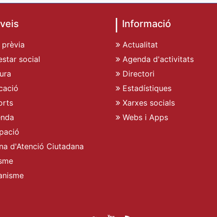
veis
Informació
 prèvia
Actualitat
star social
Agenda d'activitats
ura
Directori
cació
Estadístiques
rts
Xarxes socials
enda
Webs i Apps
pació
ina d'Atenció Ciutadana
sme
anisme