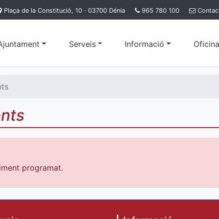
Plaça de la Constitució, 10 · 03700 Dénia
965 780 100
Contac
'Ajuntament
Serveis
Informació
Oficina
nts
ents
iment programat.