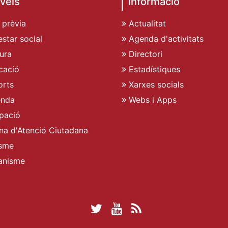
veis
Informació
 prèvia
Actualitat
star social
Agenda d'activitats
ura
Directori
cació
Estadístiques
rts
Xarxes socials
enda
Webs i Apps
pació
ina d'Atenció Ciutadana
sme
anisme
Twitter Ajuntament 
YouTube Ajuntam
RSS Actualita
Facebook Ajuntament d