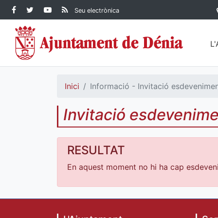
Contingut principal
Facebook Ajuntament de
Twitter Ajuntament de
YouTube Ajuntament
RSS Actualitat
Seu electrònica
Dénia
Ajuntament de
Dénia
de Dénia
Dénia">
L
Inici
Informació - Invitació esdevenime
Invitació esdevenim
RESULTAT
En aquest moment no hi ha cap esdeven