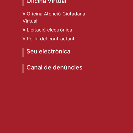
Oficina Virtual
Oficina Atenció Ciutadana
Virtual
Licitació electrònica
Perfil del contractant
Seu electrònica
Canal de denúncies
de Dénia
ent de Dénia
t Ajuntament de Dénia
e Dénia