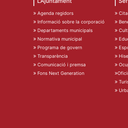
L'Ajuntament
Ser
Agenda regidors
Cita
Informació sobre la corporació
Bene
Departaments municipals
Cult
Normativa municipal
Edu
Programa de govern
Espo
Transparència
His
Comunicació i premsa
Ocu
Fons Next Generation
Ofic
Turi
Urb