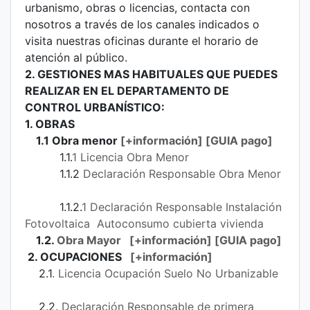
urbanismo, obras o licencias, contacta con
nosotros a través de los canales indicados o
visita nuestras oficinas durante el horario de
atención al público.
2. GESTIONES MAS HABITUALES QUE PUEDES
REALIZAR EN EL DEPARTAMENTO DE
CONTROL URBANÍSTICO:
1. OBRAS
1.1 Obra menor
[+información]
[
GUIA pago
]
1.1.
1
Licencia
Obra Menor
1.1.2
Declaración Responsable Obra Menor
1.1.2.
1
Declaración Responsable Instalación
Fotovoltaica
Autoconsumo cubierta vivienda
1.2.
Obra Mayor
[+información]
[
GUIA pago
]
2. OCUPACIONES
[+información]
2.1
.
Licencia
Ocupación
Suelo No Urbanizable
2.2.
Declaración Responsable de primera