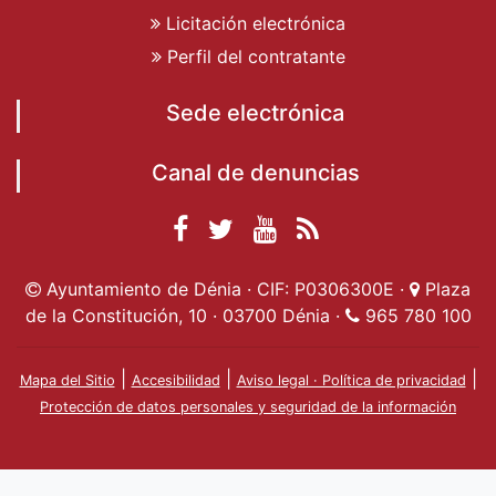
Licitación electrónica
Perfil del contratante
Sede electrónica
Canal de denuncias
Facebook
Twitter
YouTube
RSS
Ayuntamiento de
Ayuntamiento de
Ayuntamiento
Actualidad
Ayuntamiento de Dénia · CIF: P0306300E ·
Plaza
Dénia
Ayuntamient
Dénia
de Dénia
de la Constitución, 10 · 03700 Dénia ·
965 780 100
de Dénia
|
|
|
Mapa del Sitio
Accesibilidad
Aviso legal · Política de privacidad
Protección de datos personales y seguridad de la información