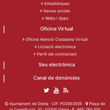
Estadístiques
Xarxes socials
Webs i Apps
Oficina Virtual
Oficina Atenció Ciutadana Virtual
Licitació electrònica
Perfil del contractant
Seu electrònica
Canal de denúncies
Twitter Ajuntament
YouTube
RSS
Facebook Ajuntament
Ajuntament de
de Dénia
Actualitat
Ajuntament de Dénia · CIF: P0306300E ·
Plaça de
de Dénia
Ajuntament
Dénia
la Constitució, 10 · 03700 Dénia ·
965 780 100