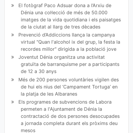
ir
ir
El fotògraf Paco Adsuar dona a l’Arxiu de
en
en
Dénia una col·lecció de més de 50.000
imatges de la vida quotidiana i els paisatges
Fa
Tw
de la ciutat al llarg de tres dècades
ce
itt
Prevenció d’Addiccions llança la campanya
virtual "Quan l'alcohol ix del grup, la festa la
bo
er
recordes millor" dirigida a la població jove
ok
Joventut Dénia organitza una activitat
gratuïta de barranquisme per a participants
de 12 a 30 anys
Més de 200 persones voluntàries vigilen des
de hui els nius del ‘Campament Tortuga’ en
la platja de les Albaranes
Els programes de subvencions de Labora
permeten a l'Ajuntament de Dénia la
contractació de dos persones desocupades
a jornada completa durant els pròxims deu
mesos