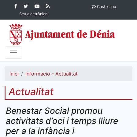
Contingut principal
Facebook
Twitter
YouTube
RSS
Castellano
Ajuntament de Dénia
Ajuntament de
Ajuntament
Actualitat
Seu electrònica
Dénia
de Dénia
Ajuntament
de Dénia">
Inici
Informació - Actualitat
Actualitat
Benestar Social promou
activitats d’oci i temps lliure
per a la infància i