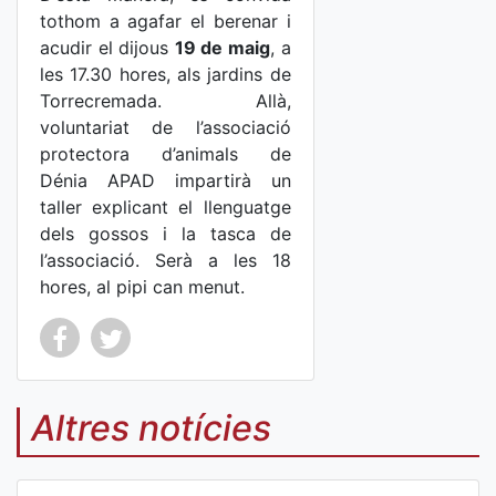
tothom a agafar el berenar i
acudir el dijous
19 de maig
, a
les 17.30 hores, als jardins de
Torrecremada. Allà,
voluntariat de l’associació
protectora d’animals de
Dénia APAD impartirà un
taller explicant el llenguatge
dels gossos i la tasca de
l’associació. Serà a les 18
hores, al pipi can menut.
Co
Co
mp
mp
Altres notícies
art
art