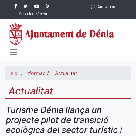
Contingut principal
Facebook
Twitter
YouTube
RSS
Castellano
Ajuntament de Dénia
Ajuntament de
Ajuntament
Actualitat
Seu electrònica
Dénia
de Dénia
Ajuntament
de Dénia">
Inici
Informació - Actualitat
Actualitat
Turisme Dénia llança un
projecte pilot de transició
ecològica del sector turístic i