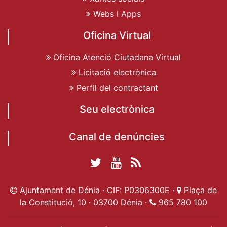
Webs i Apps
Oficina Virtual
Oficina Atenció Ciutadana Virtual
Licitació electrònica
Perfil del contractant
Seu electrònica
Canal de denúncies
Twitter Ajuntament
YouTube
RSS
Facebook Ajuntament
Ajuntament de
de Dénia
Actualitat
Ajuntament de Dénia · CIF: P0306300E ·
Plaça de
de Dénia
Ajuntament
Dénia
la Constitució, 10 · 03700 Dénia ·
965 780 100
de Dénia