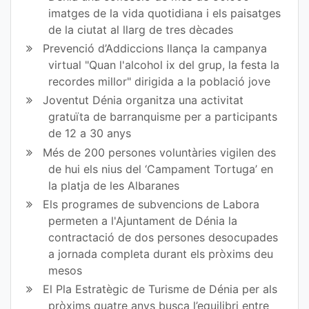
imatges de la vida quotidiana i els paisatges
Fa
Tw
de la ciutat al llarg de tres dècades
ce
itt
Prevenció d’Addiccions llança la campanya
virtual "Quan l'alcohol ix del grup, la festa la
bo
er
recordes millor" dirigida a la població jove
ok
Joventut Dénia organitza una activitat
gratuïta de barranquisme per a participants
de 12 a 30 anys
Més de 200 persones voluntàries vigilen des
de hui els nius del ‘Campament Tortuga’ en
la platja de les Albaranes
Els programes de subvencions de Labora
permeten a l'Ajuntament de Dénia la
contractació de dos persones desocupades
a jornada completa durant els pròxims deu
mesos
El Pla Estratègic de Turisme de Dénia per als
pròxims quatre anys busca l’equilibri entre