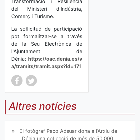
Transformació i Resiliència
del Ministeri d'Indústria,
Comerç i Turisme.
La sol·licitud de participació
pot formalitzar-se a través
de la Seu Electrònica de
l'Ajuntament de
Dénia:
https://oac.denia.es/v
a/tramits/tramit.aspx?id=171
Co
Co
mp
mp
Altres notícies
art
art
ir
ir
El fotògraf Paco Adsuar dona a l’Arxiu de
en
en
Dénia una col·lecció de més de 50.000