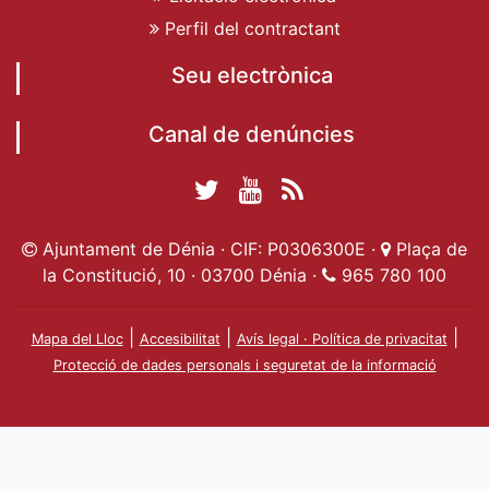
Perfil del contractant
Seu electrònica
Canal de denúncies
Twitter Ajuntament
YouTube
RSS
Facebook Ajuntament
Ajuntament de
de Dénia
Actualitat
Ajuntament de Dénia · CIF: P0306300E ·
Plaça de
de Dénia
Ajuntament
Dénia
la Constitució, 10 · 03700 Dénia ·
965 780 100
de Dénia
|
|
|
Mapa del Lloc
Accesibilitat
Avís legal · Política de privacitat
Protecció de dades personals i seguretat de la informació