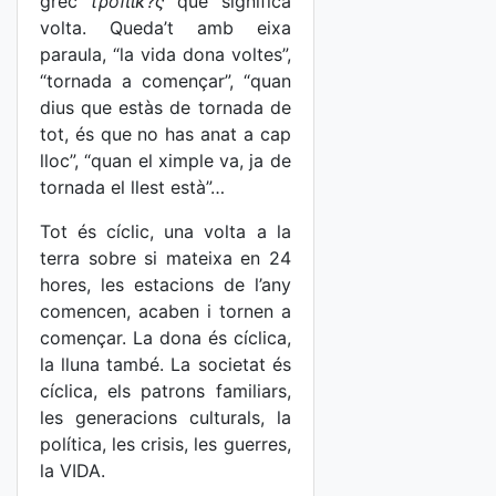
grec
τροπικ?ς
que significa
volta. Queda’t amb eixa
paraula, “la vida dona voltes”,
“tornada a començar”, “quan
dius que estàs de tornada de
tot, és que no has anat a cap
lloc”, “quan el ximple va, ja de
tornada el llest està”…
Tot és cíclic, una volta a la
terra sobre si mateixa en 24
hores, les estacions de l’any
comencen, acaben i tornen a
començar. La dona és cíclica,
la lluna també. La societat és
cíclica, els patrons familiars,
les generacions culturals, la
política, les crisis, les guerres,
la VIDA.