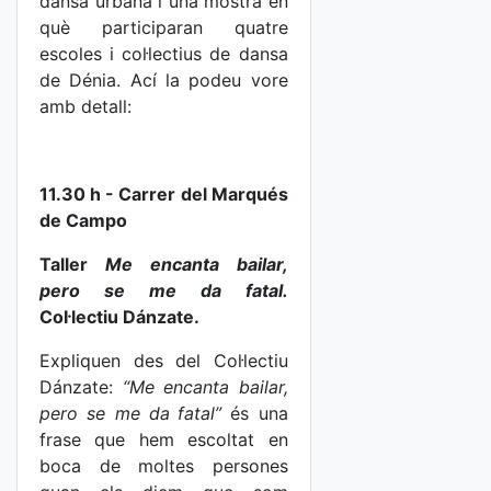
dansa urbana i una mostra en
què participaran quatre
escoles i col·lectius de dansa
de Dénia. Ací la podeu vore
amb detall:
11.30 h - Carrer del Marqués
de Campo
Taller
Me encanta bailar,
pero se me da fatal.
Col·lectiu Dánzate.
Expliquen des del Col·lectiu
Dánzate:
“Me encanta bailar,
pero se me da
fatal”
és una
frase que hem escoltat en
boca de moltes persones