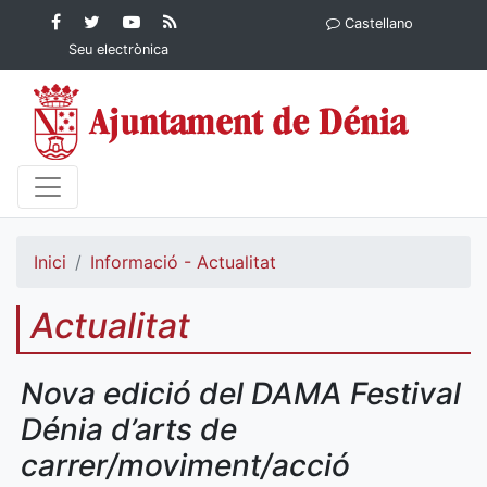
Contingut principal
Facebook
Twitter
YouTube
RSS
Castellano
Ajuntament de Dénia
Ajuntament de
Ajuntament
Actualitat
Seu electrònica
Dénia
de Dénia
Ajuntament
de Dénia">
Inici
Informació - Actualitat
Actualitat
Nova edició del DAMA Festival
Dénia d’arts de
carrer/moviment/acció