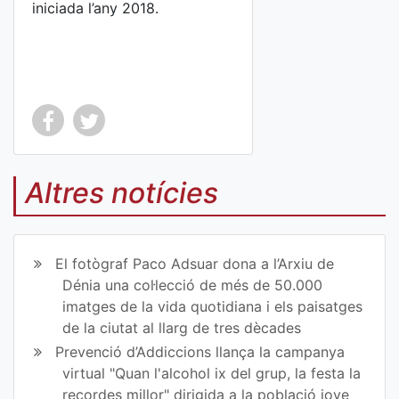
iniciada l’any 2018.
Co
Co
mp
mp
Altres notícies
art
art
ir
ir
El fotògraf Paco Adsuar dona a l’Arxiu de
en
en
Dénia una col·lecció de més de 50.000
imatges de la vida quotidiana i els paisatges
Fa
Tw
de la ciutat al llarg de tres dècades
ce
itt
Prevenció d’Addiccions llança la campanya
virtual "Quan l'alcohol ix del grup, la festa la
bo
er
recordes millor" dirigida a la població jove