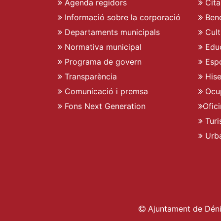
Agenda regidors
Cita
Informació sobre la corporació
Bene
Departaments municipals
Cult
Normativa municipal
Edu
Programa de govern
Espo
Transparència
His
Comunicació i premsa
Ocu
Fons Next Generation
Ofic
Turi
Urb
Ajuntament de Déni