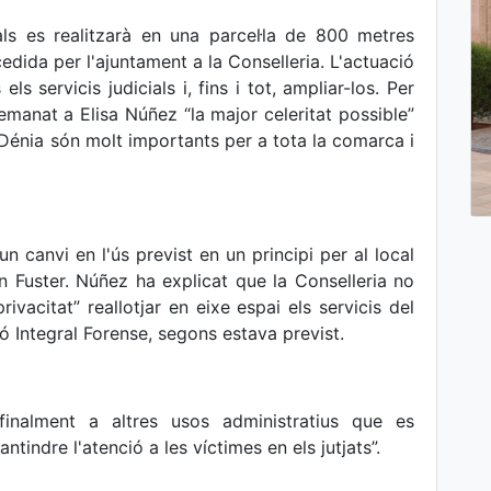
als es realitzarà en una parcel·la de 800 metres
cedida per l'ajuntament a la Conselleria. L'actuació
ls servicis judicials i, fins i tot, ampliar-los. Per
demanat a Elisa Núñez “la major celeritat possible”
 Dénia són molt importants per a tota la comarca i
un canvi en l'ús previst en un principi per al local
 Fuster. Núñez ha explicat que la Conselleria no
vacitat” reallotjar en eixe espai els servicis del
ió Integral Forense, segons estava previst.
finalment a altres usos administratius que es
ntindre l'atenció a les víctimes en els jutjats”.