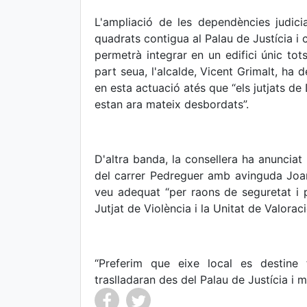
L'ampliació de les dependències judici
quadrats contigua al Palau de Justícia i 
permetrà integrar en un edifici únic tots e
part seua, l'alcalde, Vicent Grimalt, ha 
en esta actuació atés que “els jutjats de
estan ara mateix desbordats”.
D'altra banda, la consellera ha anunciat 
del carrer Pedreguer amb avinguda Joan
veu adequat “per raons de seguretat i pri
Jutjat de Violència i la Unitat de Valorac
“Preferim que eixe local es destine 
traslladaran des del Palau de Justícia i ma