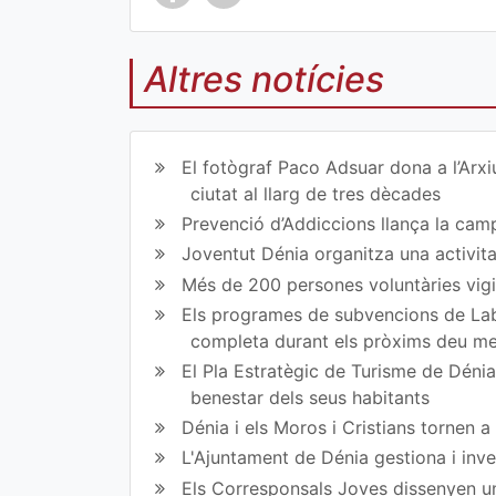
Altres notícies
Co
Co
mp
mp
El fotògraf Paco Adsuar dona a l’Arxi
art
art
ciutat al llarg de tres dècades
Prevenció d’Addiccions llança la campa
ir
ir
Joventut Dénia organitza una activit
en
en
Més de 200 persones voluntàries vigil
Fa
Tw
Els programes de subvencions de Lab
completa durant els pròxims deu m
ce
itt
El Pla Estratègic de Turisme de Dénia 
bo
er
benestar dels seus habitants
ok
Dénia i els Moros i Cristians tornen 
L'Ajuntament de Dénia gestiona i inve
Els Corresponsals Joves dissenyen una