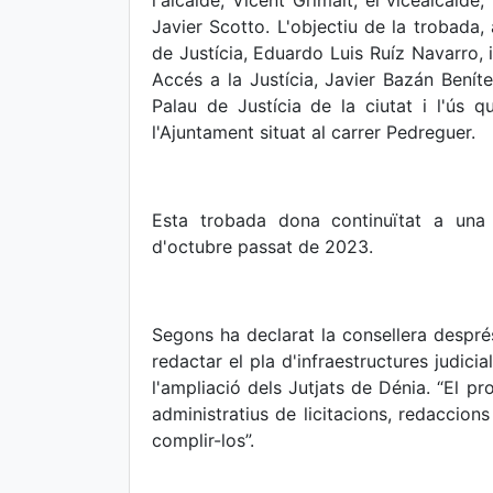
l'alcalde, Vicent Grimalt, el vicealcalde
Javier Scotto. L'objectiu de la trobada,
de Justícia, Eduardo Luis Ruíz Navarro, i
Accés a la Justícia, Javier Bazán Beníte
Palau de Justícia de la ciutat i l'ús q
l'Ajuntament situat al carrer Pedreguer.
Esta trobada dona continuïtat a una
d'octubre passat de 2023.
Segons ha declarat la consellera despré
redactar el pla d'infraestructures judici
l'ampliació dels Jutjats de Dénia. “El p
administratius de licitacions, redaccion
complir-los”.