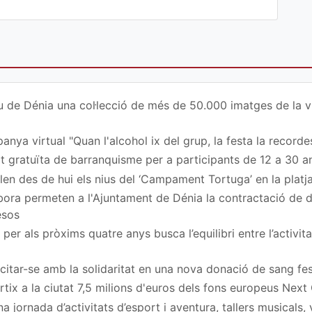
u de Dénia una col·lecció de més de 50.000 imatges de la vi
nya virtual "Quan l'alcohol ix del grup, la festa la recordes
at gratuïta de barranquisme per a participants de 12 a 30 a
en des de hui els nius del ‘Campament Tortuga’ en la platj
ora permeten a l'Ajuntament de Dénia la contractació de
esos
per als pròxims quatre anys busca l’equilibri entre l’activita
a citar-se amb la solidaritat en una nova donació de sang fe
rtix a la ciutat 7,5 milions d'euros dels fons europeus Next
 jornada d’activitats d’esport i aventura, tallers musicals,