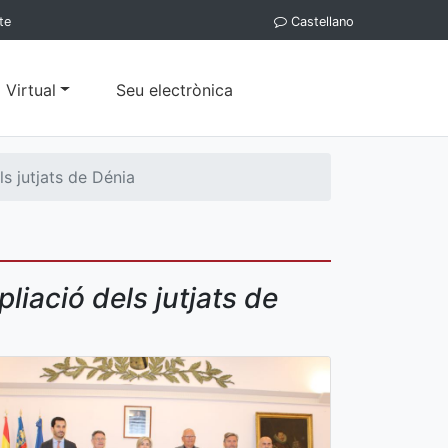
te
Castellano
 Virtual
Seu electrònica
s jutjats de Dénia
liació dels jutjats de