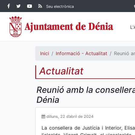
Contingut principal
Facebook Ajuntament de
Twitter Ajuntament de
YouTube Ajuntament
RSS Actualitat
Seu electrònica
Dénia
Ajuntament de
Dénia
de Dénia
Dénia">
L
Inici
Informació - Actualitat
Reunió am
Actualitat
Reunió amb la consellera 
Dénia
dilluns, 22 d’abril de 2024
La consellera de Justícia i Interior, Eli