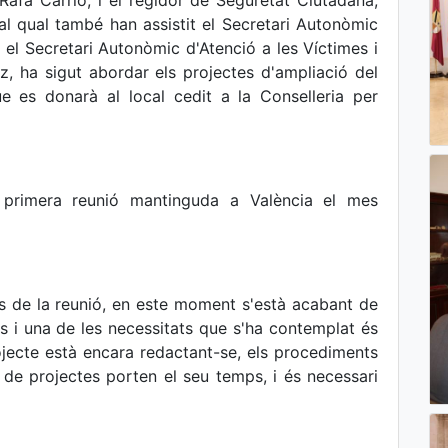
, Rafa Carrió, i el regidor de Seguretat Ciutadana,
 al qual també han assistit el Secretari Autonòmic
 el Secretari Autonòmic d'Atenció a les Víctimes i
z, ha sigut abordar els projectes d'ampliació del
ue es donarà al local cedit a la Conselleria per
 primera reunió mantinguda a València el mes
s de la reunió, en este moment s'està acabant de
als i una de les necessitats que s'ha contemplat és
rojecte està encara redactant-se, els procediments
s de projectes porten el seu temps, i és necessari