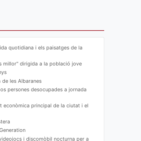
da quotidiana i els paisatges de la
 millor" dirigida a la població jove
nys
a de les Albaranes
 dos persones desocupades a jornada
t econòmica principal de la ciutat i el
stera
 Generation
 videojocs i discomòbil nocturna per a