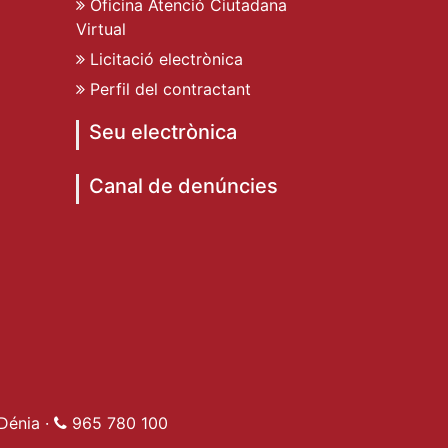
Oficina Atenció Ciutadana
Virtual
Licitació electrònica
Perfil del contractant
Seu electrònica
Canal de denúncies
de Dénia
ent de Dénia
t Ajuntament de Dénia
e Dénia
Dénia ·
965 780 100