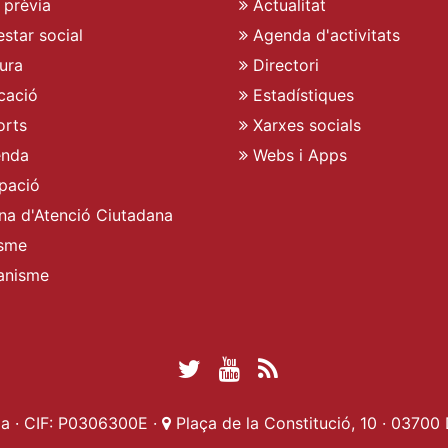
 prèvia
Actualitat
star social
Agenda d'activitats
ura
Directori
cació
Estadístiques
rts
Xarxes socials
enda
Webs i Apps
pació
ina d'Atenció Ciutadana
sme
anisme
Twitter Ajuntament 
YouTube Ajuntam
RSS Actualita
Facebook Ajuntament d
a · CIF: P0306300E ·
Plaça de la Constitució, 10 · 03700 