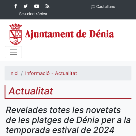
Contingut principal
Facebook
Twitter
YouTube
RSS
Castellano
Ajuntament de Dénia
Ajuntament de
Ajuntament
Actualitat
Seu electrònica
Dénia
de Dénia
Ajuntament
de Dénia">
Inici
Informació - Actualitat
Actualitat
Revelades totes les novetats
de les platges de Dénia per a la
temporada estival de 2024