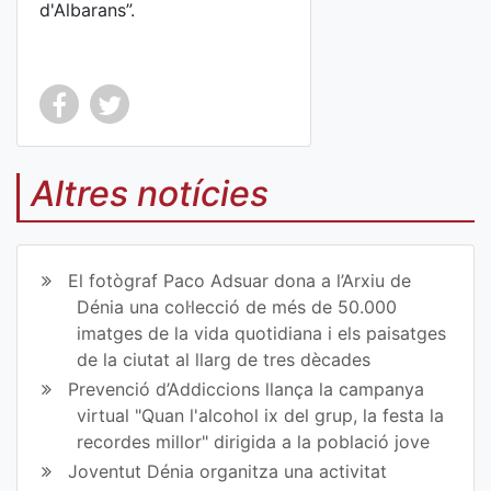
d'Albarans”.
Co
Co
mp
mp
Altres notícies
art
art
ir
ir
El fotògraf Paco Adsuar dona a l’Arxiu de
en
en
Dénia una col·lecció de més de 50.000
imatges de la vida quotidiana i els paisatges
Fa
Tw
de la ciutat al llarg de tres dècades
ce
itt
Prevenció d’Addiccions llança la campanya
virtual "Quan l'alcohol ix del grup, la festa la
bo
er
recordes millor" dirigida a la població jove
ok
Joventut Dénia organitza una activitat