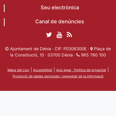
Seu electrònica
Canal de denúncies
Twitter Ajuntament
YouTube
RSS
Facebook Ajuntament
Ajuntament de
de Dénia
Actualitat
Ajuntament de Dénia · CIF: P0306300E ·
Plaça de
de Dénia
Ajuntament
Dénia
la Constitució, 10 · 03700 Dénia ·
965 780 100
de Dénia
|
|
|
Mapa del Lloc
Accesibilitat
Avís legal · Política de privacitat
Protecció de dades personals i seguretat de la informació