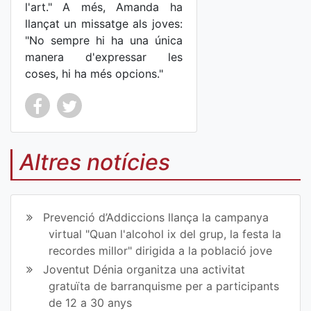
l'art." A més, Amanda ha
llançat un missatge als joves:
"No sempre hi ha una única
manera d'expressar les
coses, hi ha més opcions."
Co
Co
mp
mp
Altres notícies
art
art
ir
ir
Prevenció d’Addiccions llança la campanya
en
en
virtual "Quan l'alcohol ix del grup, la festa la
recordes millor" dirigida a la població jove
Fa
Tw
Joventut Dénia organitza una activitat
ce
itt
gratuïta de barranquisme per a participants
de 12 a 30 anys
bo
er