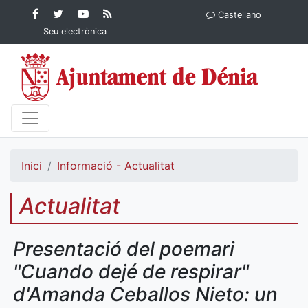
Contingut principal
Facebook
Twitter
YouTube
RSS
Castellano
Ajuntament de Dénia
Ajuntament de
Ajuntament
Actualitat
Seu electrònica
Dénia
de Dénia
Ajuntament
de Dénia">
Inici
Informació - Actualitat
Actualitat
Presentació del poemari
"Cuando dejé de respirar"
d'Amanda Ceballos Nieto: un