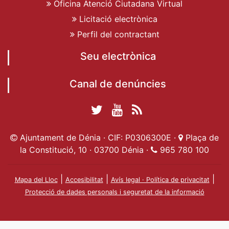
Oficina Atenció Ciutadana Virtual
Licitació electrònica
Perfil del contractant
Seu electrònica
Canal de denúncies
Twitter Ajuntament
YouTube
RSS
Facebook Ajuntament
Ajuntament de
de Dénia
Actualitat
Ajuntament de Dénia · CIF: P0306300E ·
Plaça de
de Dénia
Ajuntament
Dénia
la Constitució, 10 · 03700 Dénia ·
965 780 100
de Dénia
|
|
|
Mapa del Lloc
Accesibilitat
Avís legal · Política de privacitat
Protecció de dades personals i seguretat de la informació