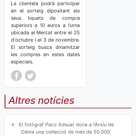
La clientela podrà participar
en el sorteig dipositant els
seus tiquets de compra
superiors a 10 euros a l’urna
ubicada al Mercat entre el 25
d'octubre i el 3 de novembre.
El sorteig busca dinamitzar
les compres en estes dates
especials.
Co
Co
mp
mp
Altres notícies
art
art
ir
ir
El fotògraf Paco Adsuar dona a l’Arxiu de
en
en
Dénia una col·lecció de més de 50.000