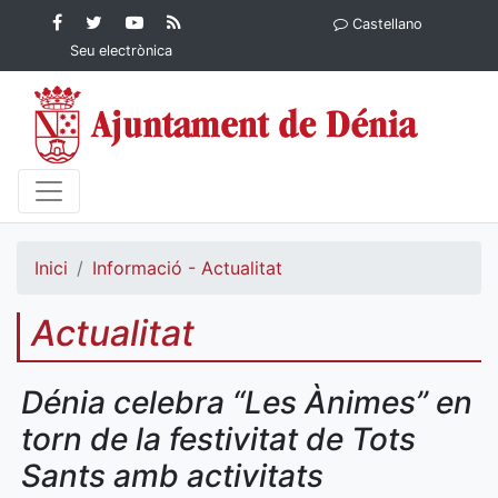
Contingut principal
Facebook
Twitter
YouTube
RSS
Castellano
Ajuntament de Dénia
Ajuntament de
Ajuntament
Actualitat
Seu electrònica
Dénia
de Dénia
Ajuntament
de Dénia">
Inici
Informació - Actualitat
Actualitat
Dénia celebra “Les Ànimes” en
torn de la festivitat de Tots
Sants amb activitats