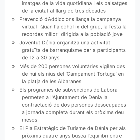
imatges de la vida quotidiana i els paisatges
Fa
Tw
de la ciutat al llarg de tres dècades
ce
itt
Prevenció d’Addiccions llança la campanya
virtual "Quan l'alcohol ix del grup, la festa la
bo
er
recordes millor" dirigida a la població jove
ok
Joventut Dénia organitza una activitat
gratuïta de barranquisme per a participants
de 12 a 30 anys
Més de 200 persones voluntàries vigilen des
de hui els nius del ‘Campament Tortuga’ en
la platja de les Albaranes
Els programes de subvencions de Labora
permeten a l'Ajuntament de Dénia la
contractació de dos persones desocupades
a jornada completa durant els pròxims deu
mesos
El Pla Estratègic de Turisme de Dénia per als
pròxims quatre anys busca l’equilibri entre