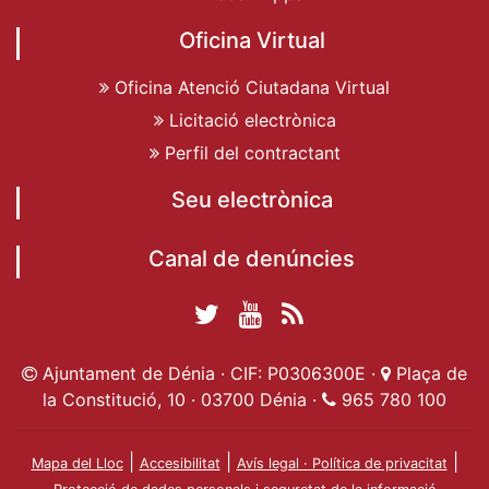
Oficina Virtual
Oficina Atenció Ciutadana Virtual
Licitació electrònica
Perfil del contractant
Seu electrònica
Canal de denúncies
Twitter Ajuntament
YouTube
RSS
Facebook Ajuntament
Ajuntament de
de Dénia
Actualitat
Ajuntament de Dénia · CIF: P0306300E ·
Plaça de
de Dénia
Ajuntament
Dénia
la Constitució, 10 · 03700 Dénia ·
965 780 100
de Dénia
|
|
|
Mapa del Lloc
Accesibilitat
Avís legal · Política de privacitat