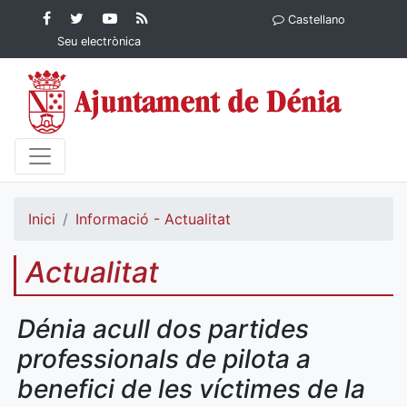
Contingut principal
Facebook
Twitter
YouTube
RSS
Castellano
Ajuntament de Dénia
Ajuntament de
Ajuntament
Actualitat
Seu electrònica
Dénia
de Dénia
Ajuntament
de Dénia">
Inici
Informació - Actualitat
Actualitat
Dénia acull dos partides
professionals de pilota a
benefici de les víctimes de la