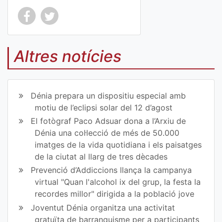
Co
Co
mp
mp
Altres notícies
art
art
ir
ir
Dénia prepara un dispositiu especial amb
en
en
motiu de l’eclipsi solar del 12 d’agost
El fotògraf Paco Adsuar dona a l’Arxiu de
Fa
Tw
Dénia una col·lecció de més de 50.000
ce
itt
imatges de la vida quotidiana i els paisatges
de la ciutat al llarg de tres dècades
bo
er
Prevenció d’Addiccions llança la campanya
ok
virtual "Quan l'alcohol ix del grup, la festa la
recordes millor" dirigida a la població jove
Joventut Dénia organitza una activitat
gratuïta de barranquisme per a participants