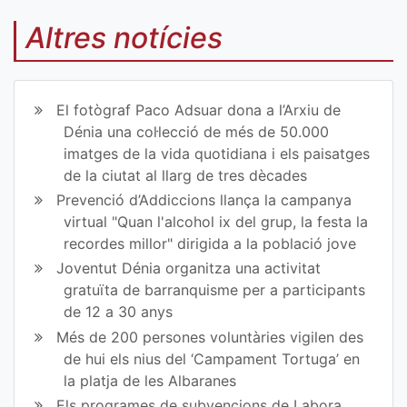
mp
mp
Altres notícies
art
art
ir
ir
El fotògraf Paco Adsuar dona a l’Arxiu de
en
en
Dénia una col·lecció de més de 50.000
imatges de la vida quotidiana i els paisatges
Fa
Tw
de la ciutat al llarg de tres dècades
ce
itt
Prevenció d’Addiccions llança la campanya
virtual "Quan l'alcohol ix del grup, la festa la
bo
er
recordes millor" dirigida a la població jove
ok
Joventut Dénia organitza una activitat
gratuïta de barranquisme per a participants
de 12 a 30 anys
Més de 200 persones voluntàries vigilen des
de hui els nius del ‘Campament Tortuga’ en
la platja de les Albaranes
Els programes de subvencions de Labora