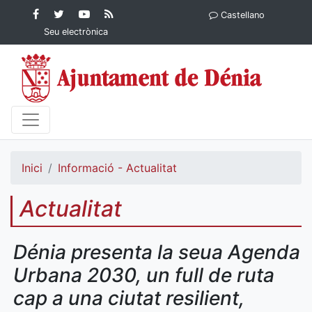
Contingut principal
Facebook
Twitter
YouTube
RSS
Castellano
Ajuntament de Dénia
Ajuntament de
Ajuntament
Actualitat
Seu electrònica
Dénia
de Dénia
Ajuntament
de Dénia">
Inici
Informació - Actualitat
Actualitat
Dénia presenta la seua Agenda
Urbana 2030, un full de ruta
cap a una ciutat resilient,