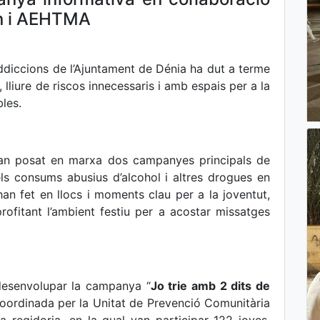
rn i AEHTMA
Addiccions de l’Ajuntament de Dénia ha dut a terme
lliure de riscos innecessaris i amb espais per a la
bles.
s’han posat en marxa dos campanyes principals de
ls consums abusius d’alcohol i altres drogues en
’han fet en llocs i moments clau per a la joventut,
rofitant l’ambient festiu per a acostar missatges
desenvolupar la campanya “
Jo trie amb 2 dits de
i coordinada per la Unitat de Prevenció Comunitària