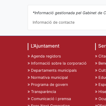
*Informació gestionada pel Gabinet de C
Informació de contacte
L'Ajuntament
Ser
Agenda regidors
Cita
Informació sobre la corporació
Bene
Departaments municipals
Cult
Normativa municipal
Edu
Programa de govern
Espo
Transparència
His
Comunicació i premsa
Ocu
Fons Next Generation
Ofic