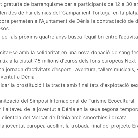
at gratuïta de barranquisme per a participants de 12 a 30 a
en des de hui els nius del ‘Campament Tortuga’ en la platj
ora permeten a l'Ajuntament de Dénia la contractació de
esos
per als pròxims quatre anys busca l’equilibri entre l’activita
a citar-se amb la solidaritat en una nova donació de sang fe
rtix a la ciutat 7,5 milions d'euros dels fons europeus Next
 jornada d’activitats d’esport i aventura, tallers musicals,
Joventut a Dénia
car la prostitució i la tracta amb finalitats d'explotació s
nització del Simposi Internacional de Turisme Ecocultural
n l'altaveu de la joventut a Dénia en la seua segona tempo
 clientela del Mercat de Dénia amb smoothies i orxata
a joventut europea acollint la trobada final del projecte