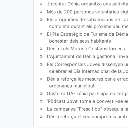
Joventut Dénia organitza una activit
en
en
Més de 200 persones voluntàries vigil
Fa
Tw
Els programes de subvencions de Lab
completa durant els pròxims deu m
ce
itt
El Pla Estratègic de Turisme de Dénia 
bo
er
benestar dels seus habitants
ok
Dénia i els Moros i Cristians tornen 
L'Ajuntament de Dénia gestiona i inve
Els Corresponsals Joves dissenyen una
celebrar el Dia Internacional de la 
Dénia reforça les mesures per a erradi
ordenança municipal
Gasterra UA-Dénia participa en l'orga
‘Pòdcast Jove’ torna a convertir-se e
La campanya “Fresc i bo” obsequia la
Dénia reforça el seu compromís amb l