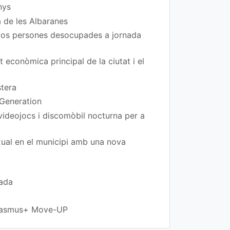
nys
a de les Albaranes
 dos persones desocupades a jornada
t econòmica principal de la ciutat i el
stera
 Generation
 videojocs i discomòbil nocturna per a
exual en el municipi amb una nova
rada
 Erasmus+ Move-UP