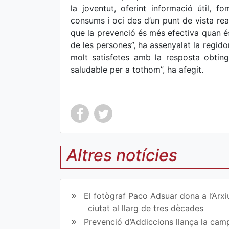
la joventut, oferint informació útil, f
consums i oci des d’un punt de vista rea
que la prevenció és més efectiva quan és
de les persones”, ha assenyalat la regido
molt satisfetes amb la resposta obting
saludable per a tothom”, ha afegit.
Altres notícies
Co
Co
mp
mp
El fotògraf Paco Adsuar dona a l’Arxi
art
art
ciutat al llarg de tres dècades
Prevenció d’Addiccions llança la campa
ir
ir