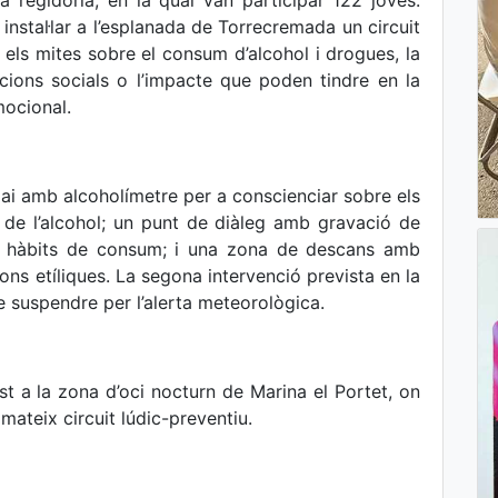
regidoria, en la qual van participar 122 joves.
 instal·lar a l’esplanada de Torrecremada un circuit
 els mites sobre el consum d’alcohol i drogues, la
acions socials o l’impacte que poden tindre en la
mocional.
ai amb alcoholímetre per a conscienciar sobre els
 de l’alcohol; un punt de diàleg amb gravació de
els hàbits de consum; i una zona de descans amb
ions etíliques. La segona intervenció prevista en la
de suspendre per l’alerta meteorològica.
t a la zona d’oci nocturn de Marina el Portet, on
mateix circuit lúdic-preventiu.