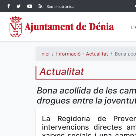
Contingut principal
Facebook Ajuntament de
Twitter Ajuntament de
YouTube Ajuntament
RSS Actualitat
Seu electrònica
Dénia
Ajuntament de
Dénia
de Dénia
Dénia">
L
Inici
Informació - Actualitat
Bona acol
Actualitat
Bona acollida de les cam
drogues entre la joventu
La Regidoria de Preven
intervencions directes a
xarxes socials i una campa