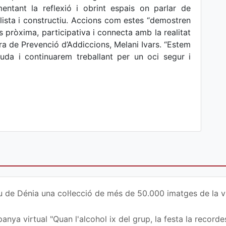
omentant la reflexió i obrint espais on parlar de
lista i constructiu. Accions com estes “demostren
 pròxima, participativa i connecta amb la realitat
ra de Prevenció d’Addiccions, Melani Ivars. “Estem
uda i continuarem treballant per un oci segur i
u de Dénia una col·lecció de més de 50.000 imatges de la vi
nya virtual "Quan l'alcohol ix del grup, la festa la recordes