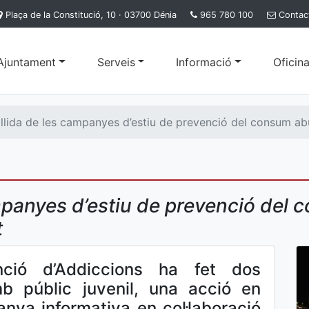
Plaça de la Constitució, 10 · 03700 Dénia
965 780 100
Contac
'Ajuntament
Serveis
Informació
Oficina
lida de les campanyes d’estiu de prevenció del consum abus
panyes d’estiu de prevenció del c
t
ció d’Addiccions ha fet dos
mb públic juvenil, una acció en
nya informativa en col·laboració