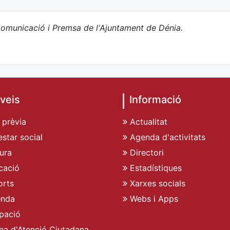
omunicació i Premsa de l'Ajuntament de Dénia.
veis
Informació
 prèvia
Actualitat
star social
Agenda d'activitats
ura
Directori
cació
Estadístiques
rts
Xarxes socials
enda
Webs i Apps
pació
ina d'Atenció Ciutadana