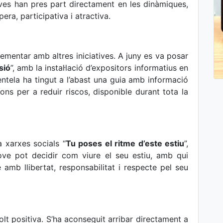
ves han pres part directament en les dinàmiques,
ra, participativa i atractiva.
mentar amb altres iniciatives. A juny es va posar
sió
”,
amb la instal·lació d’expositors informatius en
clientela ha tingut a l’abast una guia amb informació
ns per a reduir riscos, disponible durant tota la
 xarxes socials “
Tu poses el ritme d’este estiu
”,
ove pot decidir com viure el seu estiu, amb qui
 amb llibertat, responsabilitat i respecte pel seu
t positiva. S’ha aconseguit arribar directament a