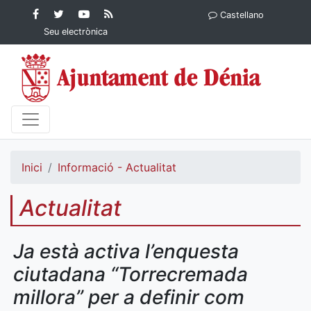
Contingut principal
Facebook
Twitter
YouTube
RSS
Castellano
Ajuntament de Dénia
Ajuntament de
Ajuntament
Actualitat
Seu electrònica
Dénia
de Dénia
Ajuntament
de Dénia">
Inici
Informació - Actualitat
Actualitat
Ja està activa l’enquesta
ciutadana “Torrecremada
millora” per a definir com