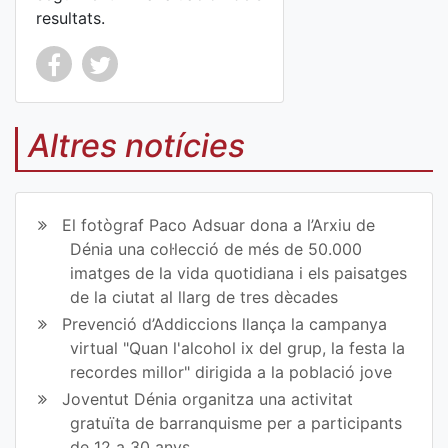
resultats.
Co
Co
mp
mp
Altres notícies
art
art
ir
ir
El fotògraf Paco Adsuar dona a l’Arxiu de
en
en
Dénia una col·lecció de més de 50.000
imatges de la vida quotidiana i els paisatges
Fa
Tw
de la ciutat al llarg de tres dècades
ce
itt
Prevenció d’Addiccions llança la campanya
virtual "Quan l'alcohol ix del grup, la festa la
bo
er
recordes millor" dirigida a la població jove
ok
Joventut Dénia organitza una activitat
gratuïta de barranquisme per a participants
de 12 a 30 anys