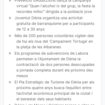
Prevenció d’Addiccions llança la campanya
virtual "Quan l'alcohol ix del grup, la festa la
bo
er
recordes millor" dirigida a la població jove
ok
Joventut Dénia organitza una activitat
gratuïta de barranquisme per a participants
de 12 a 30 anys
Més de 200 persones voluntàries vigilen des
de hui els nius del ‘Campament Tortuga’ en
la platja de les Albaranes
Els programes de subvencions de Labora
permeten a l'Ajuntament de Dénia la
contractació de dos persones desocupades
a jornada completa durant els pròxims deu
mesos
El Pla Estratègic de Turisme de Dénia per als
pròxims quatre anys busca l’equilibri entre
l’activitat econòmica principal de la ciutat i
el benestar dels seus habitants