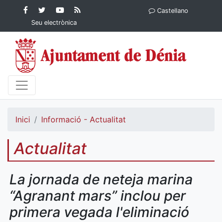
Contingut principal
Facebook
Twitter
YouTube
RSS
Castellano
Ajuntament de Dénia
Ajuntament de
Ajuntament
Actualitat
Seu electrònica
Dénia
de Dénia
Ajuntament
de Dénia">
Inici
Informació - Actualitat
Actualitat
La jornada de neteja marina
“Agranant mars” inclou per
primera vegada l'eliminació