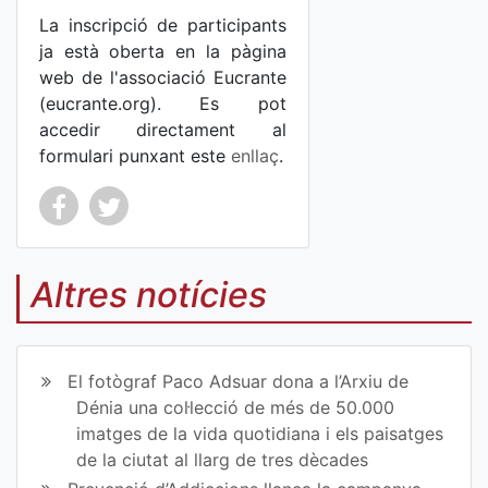
La inscripció de participants
ja està oberta en la pàgina
web de l'associació Eucrante
(eucrante.org). Es pot
accedir directament al
formulari punxant este
enllaç
.
Co
Co
mp
mp
Altres notícies
art
art
ir
ir
El fotògraf Paco Adsuar dona a l’Arxiu de
en
en
Dénia una col·lecció de més de 50.000
imatges de la vida quotidiana i els paisatges
Fa
Tw
de la ciutat al llarg de tres dècades
ce
itt