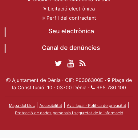
Licitació electrònica
Perfil del contractant
Seu electrònica
Canal de denúncies
Twitter Ajuntament
YouTube
RSS
Facebook Ajuntament
Ajuntament de
de Dénia
Actualitat
Ajuntament de Dénia · CIF: P0306300E ·
Plaça de
de Dénia
Ajuntament
Dénia
la Constitució, 10 · 03700 Dénia ·
965 780 100
de Dénia
|
|
|
Mapa del Lloc
Accesibilitat
Avís legal · Política de privacitat
Protecció de dades personals i seguretat de la informació