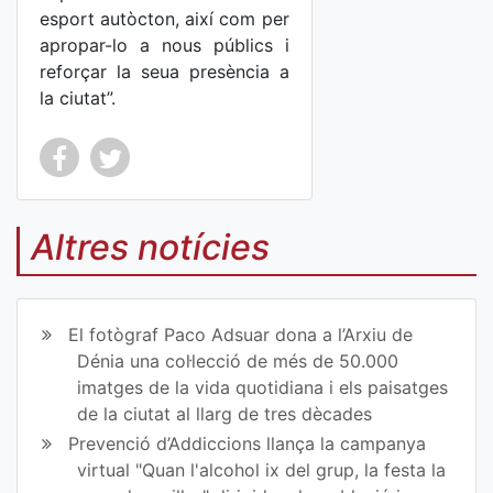
esport autòcton, així com per
apropar-lo a nous públics i
reforçar la seua presència a
la ciutat”.
Co
Co
mp
mp
Altres notícies
art
art
ir
ir
El fotògraf Paco Adsuar dona a l’Arxiu de
en
en
Dénia una col·lecció de més de 50.000
imatges de la vida quotidiana i els paisatges
Fa
Tw
de la ciutat al llarg de tres dècades
ce
itt
Prevenció d’Addiccions llança la campanya
virtual "Quan l'alcohol ix del grup, la festa la
bo
er