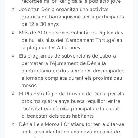
recordes millor" dirigida a la població jove
ok
Joventut Dénia organitza una activitat
gratuïta de barranquisme per a participants
de 12 a 30 anys
Més de 200 persones voluntàries vigilen des
de hui els nius del ‘Campament Tortuga’ en
la platja de les Albaranes
Els programes de subvencions de Labora
permeten a l'Ajuntament de Dénia la
contractació de dos persones desocupades
a jornada completa durant els pròxims deu
mesos
El Pla Estratègic de Turisme de Dénia per als
pròxims quatre anys busca l’equilibri entre
l’activitat econòmica principal de la ciutat i
el benestar dels seus habitants
Dénia i els Moros i Cristians tornen a citar-se
amb la solidaritat en una nova donació de