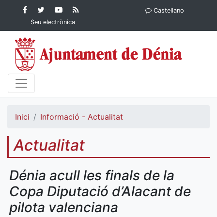
Contingut principal
Facebook
Twitter
YouTube
RSS
Castellano
Ajuntament de Dénia
Ajuntament de
Ajuntament
Actualitat
Seu electrònica
Dénia
de Dénia
Ajuntament
de Dénia">
Inici
Informació - Actualitat
Actualitat
Dénia acull les finals de la
Copa Diputació d’Alacant de
pilota valenciana