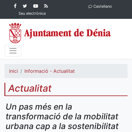
Contingut principal
Facebook
Twitter
YouTube
RSS
Castellano
Ajuntament de Dénia
Ajuntament de
Ajuntament
Actualitat
Seu electrònica
Dénia
de Dénia
Ajuntament
de Dénia">
Inici
Informació - Actualitat
Actualitat
Un pas més en la
transformació de la mobilitat
urbana cap a la sostenibilitat