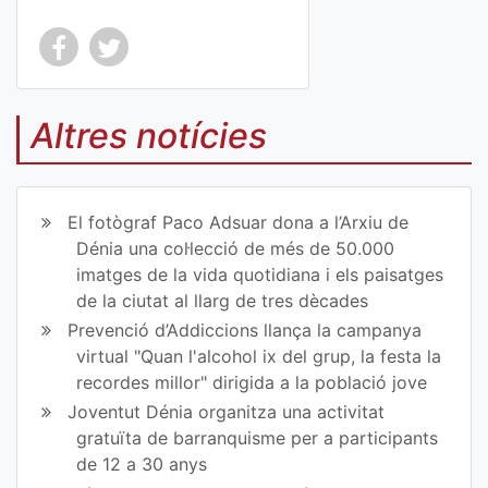
Co
Co
mp
mp
Altres notícies
art
art
ir
ir
El fotògraf Paco Adsuar dona a l’Arxiu de
en
en
Dénia una col·lecció de més de 50.000
imatges de la vida quotidiana i els paisatges
Fa
Tw
de la ciutat al llarg de tres dècades
ce
itt
Prevenció d’Addiccions llança la campanya
virtual "Quan l'alcohol ix del grup, la festa la
bo
er
recordes millor" dirigida a la població jove
ok
Joventut Dénia organitza una activitat
gratuïta de barranquisme per a participants
de 12 a 30 anys