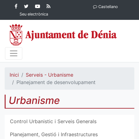
Contingut principal
Facebook
Twitter
YouTube
RSS
Castellano
Ajuntament de Dénia
Ajuntament de
Ajuntament
Actualitat
Seu electrònica
Dénia
de Dénia
Ajuntament
de Dénia">
Inici
Serveis - Urbanisme
Planejament de desenvolupament
Urbanisme
Control Urbanistic i Serveis Generals
Planejament, Gestió i Infraestructures