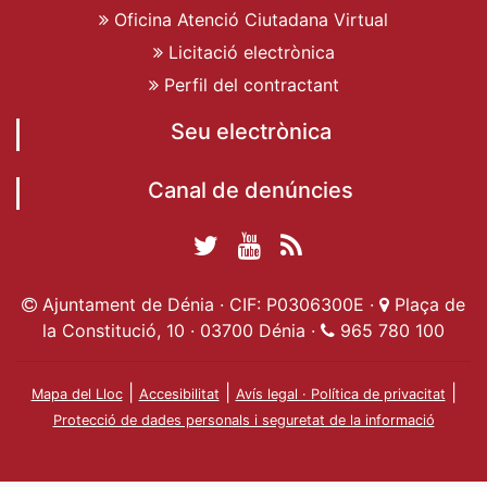
Oficina Atenció Ciutadana Virtual
Licitació electrònica
Perfil del contractant
Seu electrònica
Canal de denúncies
Twitter Ajuntament
YouTube
RSS
Facebook Ajuntament
Ajuntament de
de Dénia
Actualitat
Ajuntament de Dénia · CIF: P0306300E ·
Plaça de
de Dénia
Ajuntament
Dénia
la Constitució, 10 · 03700 Dénia ·
965 780 100
de Dénia
|
|
|
Mapa del Lloc
Accesibilitat
Avís legal · Política de privacitat
Protecció de dades personals i seguretat de la informació