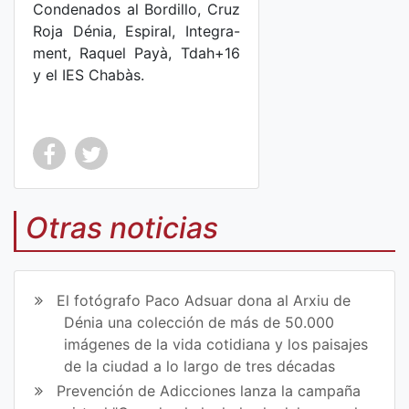
Condenados al Bordillo, Cruz
Roja Dénia, Espiral, Integra-
ment, Raquel Payà, Tdah+16
y el IES Chabàs.
Co
Co
mp
mp
Otras noticias
art
art
ir
ir
El fotógrafo Paco Adsuar dona al Arxiu de
en
en
Dénia una colección de más de 50.000
imágenes de la vida cotidiana y los paisajes
Fa
Tw
de la ciudad a lo largo de tres décadas
ce
itt
Prevención de Adicciones lanza la campaña