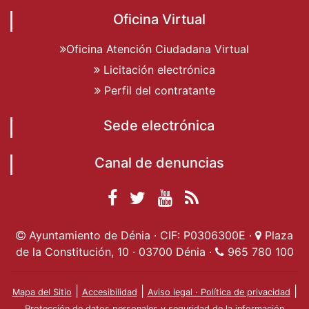
Oficina Virtual
Oficina Atención Ciudadana Virtual
Licitación electrónica
Perfil del contratante
Sede electrónica
Canal de denuncias
Facebook
Twitter
YouTube
RSS
Ayuntamiento de
Ayuntamiento de
Ayuntamiento
Actualidad
Ayuntamiento de Dénia · CIF: P0306300E ·
Plaza
Dénia
Ayuntamient
Dénia
de Dénia
de la Constitución, 10 · 03700 Dénia ·
965 780 100
de Dénia
|
|
|
Mapa del Sitio
Accesibilidad
Aviso legal · Política de privacidad
Protección de datos personales y seguridad de la información