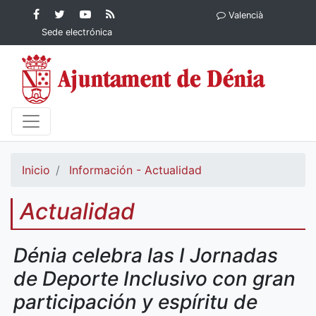
Contenido principal
Facebook
Ayuntamiento
YouTube
RSS
Valencià
Ayuntamiento de
de Dénia
Ayuntamiento
Actualidad
Sede electrónica
Dénia
de Dénia
Ayuntamiento
de Dénia
Inicio
Información - Actualidad
Actualidad
Dénia celebra las I Jornadas
de Deporte Inclusivo con gran
participación y espíritu de