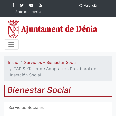
Contenido principal
Facebook
Ayuntamiento
YouTube
RSS
Valencià
Ayuntamiento de
de Dénia
Ayuntamiento
Actualidad
Sede electrónica
Dénia
de Dénia
Ayuntamiento
de Dénia
Inicio
Servicios - Bienestar Social
TAPIS -Taller de Adaptación Prelaboral de
Inserción Social
Bienestar Social
Servicios Sociales