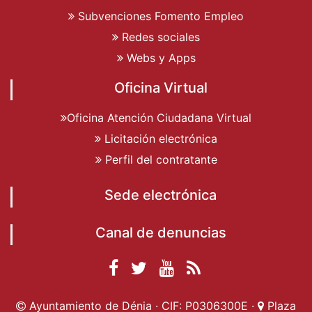
Subvenciones Fomento Empleo
Redes sociales
Webs y Apps
Oficina Virtual
Oficina Atención Ciudadana Virtual
Licitación electrónica
Perfil del contratante
Sede electrónica
Canal de denuncias
Facebook
Twitter
YouTube
RSS
Ayuntamiento de
Ayuntamiento de
Ayuntamiento
Actualidad
Ayuntamiento de Dénia · CIF: P0306300E ·
Plaza