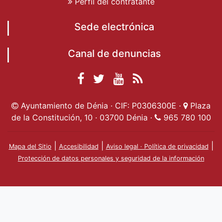
Perfil del contratante
Sede electrónica
Canal de denuncias
Facebook
Twitter
YouTube
RSS
Ayuntamiento de
Ayuntamiento de
Ayuntamiento
Actualidad
Ayuntamiento de Dénia · CIF: P0306300E ·
Plaza
Dénia
Ayuntamient
Dénia
de Dénia
de la Constitución, 10 · 03700 Dénia ·
965 780 100
de Dénia
|
|
|
Mapa del Sitio
Accesibilidad
Aviso legal · Política de privacidad
Protección de datos personales y seguridad de la información