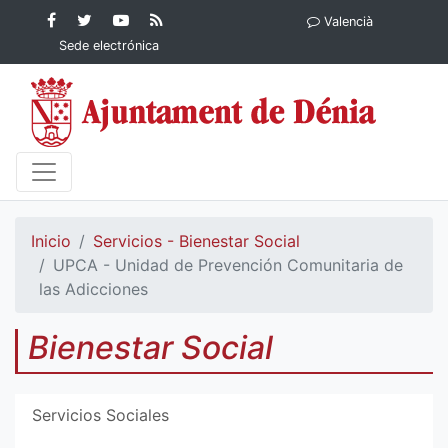
Contenido principal
Facebook
Ayuntamiento
YouTube
RSS
Valencià
Ayuntamiento de
de Dénia
Ayuntamiento
Actualidad
Sede electrónica
Dénia
de Dénia
Ayuntamiento
de Dénia
Inicio
Servicios - Bienestar Social
UPCA - Unidad de Prevención Comunitaria de
las Adicciones
Bienestar Social
Servicios Sociales