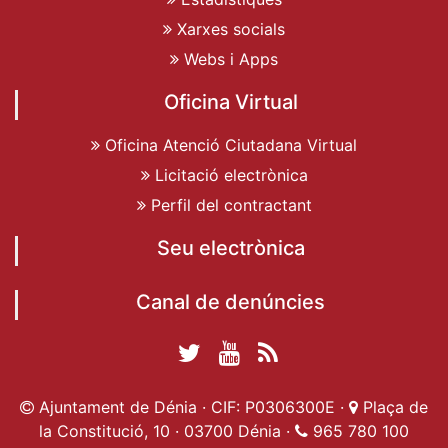
Xarxes socials
Webs i Apps
Oficina Virtual
Oficina Atenció Ciutadana Virtual
Licitació electrònica
Perfil del contractant
Seu electrònica
Canal de denúncies
Twitter Ajuntament
YouTube
RSS
Facebook Ajuntament
Ajuntament de
de Dénia
Actualitat
Ajuntament de Dénia · CIF: P0306300E ·
Plaça de
de Dénia
Ajuntament
Dénia
la Constitució, 10 · 03700 Dénia ·
965 780 100