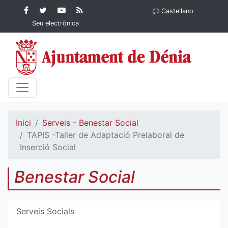
Contingut principal
Facebook
Twitter
YouTube
RSS
Castellano
Ajuntament de Dénia
Ajuntament de
Ajuntament
Actualitat
Seu electrònica
Dénia
de Dénia
Ajuntament
de Dénia">
Inici
Serveis - Benestar Social
TAPIS -Taller de Adaptació Prelaboral de
Inserció Social
Benestar Social
Serveis Socials