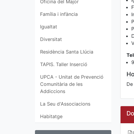
I
Oficina del Major
F
Família i infància
I
P
Igualtat
P
D
Diversitat
V
Residència Santa Llúcia
Tel
9
TAPIS. Taller Inserció
Ho
UPCA - Unitat de Prevenció
Comunitària de les
De 
Addiccions
La Seu d'Associacions
Do
Habitatge