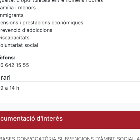
gualtat d'oportunitats entre hòmens i dones
amília i menors
mmigrants
ensions i prestacions econòmiques
revenció d'addiccions
iscapacitats
oluntariat social
èfons:
6 642 15 55
rari
9 a 14 h
cumentació d'interés
BASES CONVOCATÒRIA SUBVENCIONS D'ÀMBIT SOCIAL A