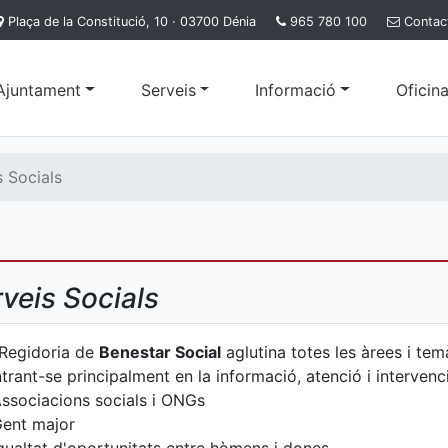
Plaça de la Constitució, 10 · 03700 Dénia
965 780 100
Contac
'Ajuntament
Serveis
Informació
Oficina
s Socials
veis Socials
Regidoria de
Benestar Social
aglutina totes les àrees i tem
trant-se principalment en la informació, atenció i intervenc
ssociacions socials i ONGs
ent major