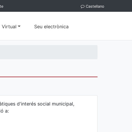
te
Castellano
 Virtual
Seu electrònica
àtiques d'interés social municipal,
ió a: