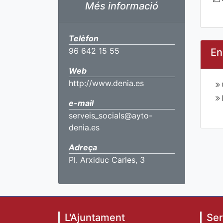
Més informació
Telèfon
96 642 15 55
En
Web
http://www.denia.es
e-mail
serveis_socials@ayto-
denia.es
Adreça
Pl. Arxiduc Carles, 3
L'Ajuntament
Ser