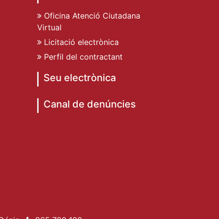
Oficina Atenció Ciutadana
Virtual
Licitació electrònica
Perfil del contractant
Seu electrònica
Canal de denúncies
de Dénia
ent de Dénia
t Ajuntament de Dénia
e Dénia