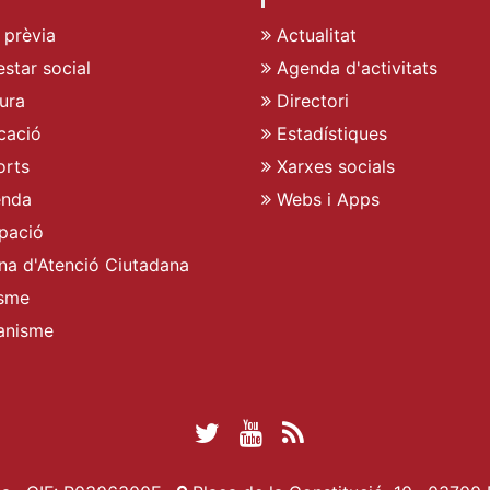
 prèvia
Actualitat
star social
Agenda d'activitats
ura
Directori
cació
Estadístiques
rts
Xarxes socials
enda
Webs i Apps
pació
ina d'Atenció Ciutadana
sme
anisme
Twitter Ajuntament 
YouTube Ajuntam
RSS Actualita
Facebook Ajuntament d