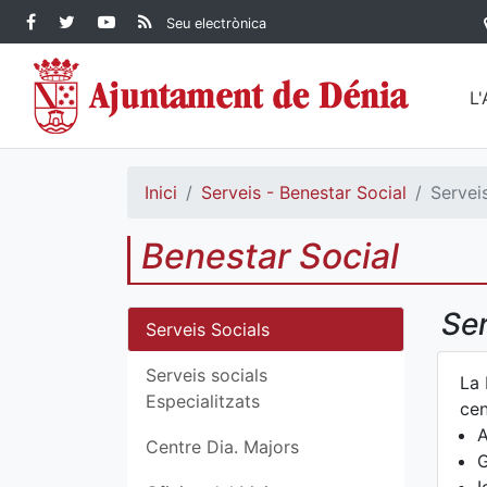
Contingut principal
Facebook Ajuntament de
Twitter Ajuntament de
YouTube Ajuntament
RSS Actualitat
Seu electrònica
Dénia
Ajuntament de
Dénia
de Dénia
Dénia">
L
Inici
Serveis - Benestar Social
Servei
Benestar Social
Ser
Serveis Socials
Serveis socials
La 
Especialitzats
cen
A
Centre Dia. Majors
G