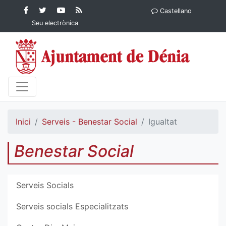
Contingut principal
Facebook
Twitter
YouTube
RSS
Castellano
Ajuntament de Dénia
Ajuntament de
Ajuntament
Actualitat
Seu electrònica
Dénia
de Dénia
Ajuntament
de Dénia">
Inici
Serveis - Benestar Social
Igualtat
Benestar Social
Serveis Socials
Serveis socials Especialitzats