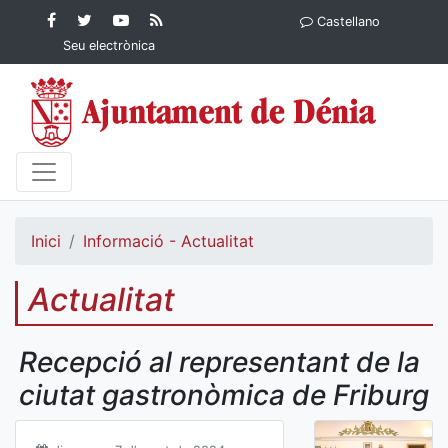
Contingut principal
Facebook
Twitter
YouTube
RSS
Castellano
Ajuntament de Dénia
Ajuntament de
Ajuntament
Actualitat
Seu electrònica
Dénia
de Dénia
Ajuntament
de Dénia">
Inici
Informació - Actualitat
Actualitat
Recepció al representant de la
ciutat gastronòmica de Friburg