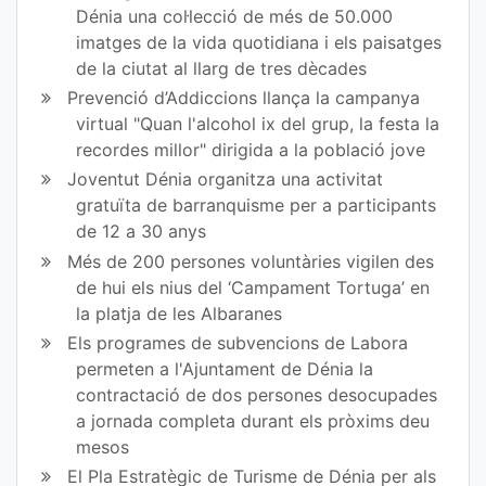
en
en
Dénia una col·lecció de més de 50.000
imatges de la vida quotidiana i els paisatges
Fa
Tw
de la ciutat al llarg de tres dècades
ce
itt
Prevenció d’Addiccions llança la campanya
virtual "Quan l'alcohol ix del grup, la festa la
bo
er
recordes millor" dirigida a la població jove
ok
Joventut Dénia organitza una activitat
gratuïta de barranquisme per a participants
de 12 a 30 anys
Més de 200 persones voluntàries vigilen des
de hui els nius del ‘Campament Tortuga’ en
la platja de les Albaranes
Els programes de subvencions de Labora
permeten a l'Ajuntament de Dénia la
contractació de dos persones desocupades
a jornada completa durant els pròxims deu
mesos
El Pla Estratègic de Turisme de Dénia per als