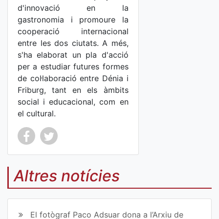
d'innovació en la
gastronomia i promoure la
cooperació internacional
entre les dos ciutats. A més,
s'ha elaborat un pla d'acció
per a estudiar futures formes
de col·laboració entre Dénia i
Friburg, tant en els àmbits
social i educacional, com en
el cultural.
Co
Co
mp
mp
Altres notícies
art
art
ir
ir
El fotògraf Paco Adsuar dona a l’Arxiu de