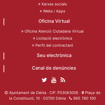
Xarxes socials
Webs i Apps
Oficina Virtual
Oficina Atenció Ciutadana Virtual
Licitació electrònica
Perfil del contractant
Seu electrònica
Canal de denúncies
Twitter Ajuntament
YouTube
RSS
Facebook Ajuntament
Ajuntament de
de Dénia
Actualitat
Ajuntament de Dénia · CIF: P0306300E ·
Plaça de
de Dénia
Ajuntament
Dénia
la Constitució, 10 · 03700 Dénia ·
965 780 100