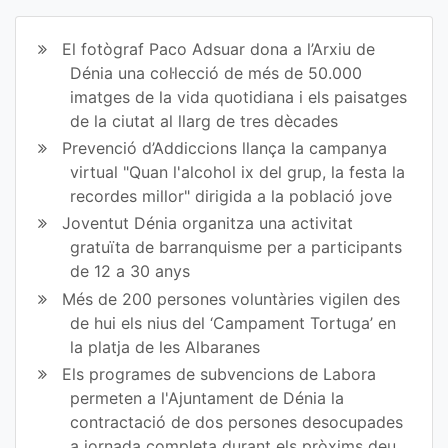
ir
ir
El fotògraf Paco Adsuar dona a l’Arxiu de
en
en
Dénia una col·lecció de més de 50.000
imatges de la vida quotidiana i els paisatges
Fa
Tw
de la ciutat al llarg de tres dècades
ce
itt
Prevenció d’Addiccions llança la campanya
virtual "Quan l'alcohol ix del grup, la festa la
bo
er
recordes millor" dirigida a la població jove
ok
Joventut Dénia organitza una activitat
gratuïta de barranquisme per a participants
de 12 a 30 anys
Més de 200 persones voluntàries vigilen des
de hui els nius del ‘Campament Tortuga’ en
la platja de les Albaranes
Els programes de subvencions de Labora
permeten a l'Ajuntament de Dénia la
contractació de dos persones desocupades
a jornada completa durant els pròxims deu