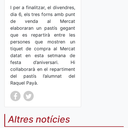
I per a finalitzar, el divendres,
dia 6, els tres forns amb punt
de venda al Mercat
elaboraran un pastís gegant
que es repartirà entre les
persones que mostren un
tiquet de compra al Mercat
datat en esta setmana de
festa d’aniversari. Hi
col·laborarà en el repartiment
del pastís l’alumnat del
Raquel Payà.
Co
Co
mp
mp
Altres notícies
art
art