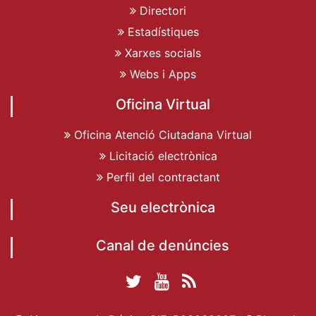
Directori
Estadístiques
Xarxes socials
Webs i Apps
Oficina Virtual
Oficina Atenció Ciutadana Virtual
Licitació electrònica
Perfil del contractant
Seu electrònica
Canal de denúncies
Twitter Ajuntament
YouTube
RSS
Facebook Ajuntament
Ajuntament de
de Dénia
Actualitat