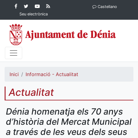
Contingut principal
Facebook
Twitter
YouTube
RSS
Castellano
Ajuntament de Dénia
Ajuntament de
Ajuntament
Actualitat
Seu electrònica
Dénia
de Dénia
Ajuntament
de Dénia">
Inici
Informació - Actualitat
Actualitat
Dénia homenatja els 70 anys
d’història del Mercat Municipal
a través de les veus dels seus