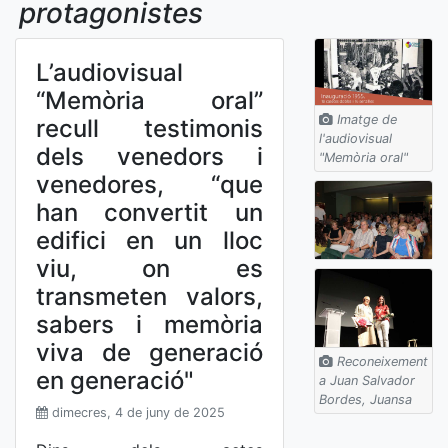
protagonistes
L’audiovisual
“Memòria oral”
Imatge de
recull testimonis
l'audiovisual
dels venedors i
"Memòria oral"
venedores, “que
han convertit un
edifici en un lloc
viu, on es
transmeten valors,
sabers i memòria
viva de generació
Reconeixement
en generació"
a Juan Salvador
Bordes, Juansa
dimecres, 4 de juny de 2025