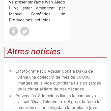
Va presentar l’acte Iván Aledo
i va estar amenitzat per
Manuel Fernández, de
Produccions Inefables.
Co
Co
mp
mp
Altres notícies
art
art
ir
ir
El fotògraf Paco Adsuar dona a l’Arxiu de
en
en
Dénia una col·lecció de més de 50.000
imatges de la vida quotidiana i els paisatges
Fa
Tw
de la ciutat al llarg de tres dècades
ce
itt
Prevenció d’Addiccions llança la campanya
virtual "Quan l'alcohol ix del grup, la festa la
bo
er
recordes millor" dirigida a la població jove