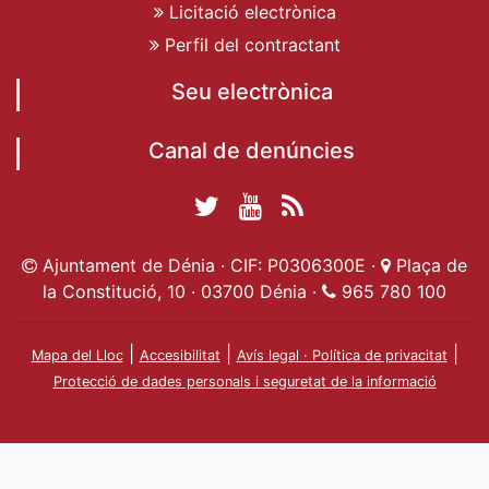
Licitació electrònica
Perfil del contractant
Seu electrònica
Canal de denúncies
Twitter Ajuntament
YouTube
RSS
Facebook Ajuntament
Ajuntament de
de Dénia
Actualitat
Ajuntament de Dénia · CIF: P0306300E ·
Plaça de
de Dénia
Ajuntament
Dénia
la Constitució, 10 · 03700 Dénia ·
965 780 100
de Dénia
|
|
|
Mapa del Lloc
Accesibilitat
Avís legal · Política de privacitat
Protecció de dades personals i seguretat de la informació