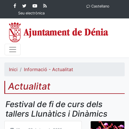
Contingut principal
Facebook
Twitter
YouTube
RSS
Castellano
Ajuntament de Dénia
Ajuntament de
Ajuntament
Actualitat
Seu electrònica
Dénia
de Dénia
Ajuntament
de Dénia">
Inici
Informació - Actualitat
Actualitat
Festival de fi de curs dels
tallers Llunàtics i Dinàmics