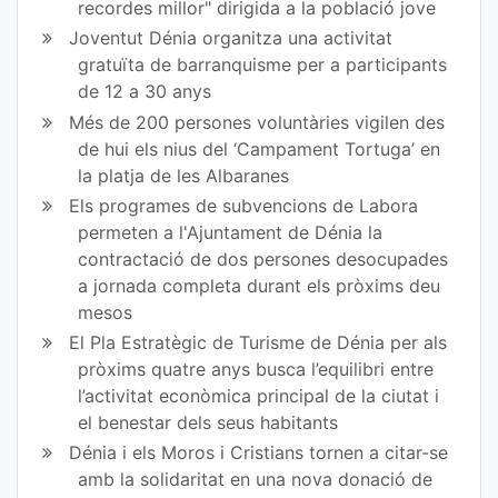
recordes millor" dirigida a la població jove
ok
Joventut Dénia organitza una activitat
gratuïta de barranquisme per a participants
de 12 a 30 anys
Més de 200 persones voluntàries vigilen des
de hui els nius del ‘Campament Tortuga’ en
la platja de les Albaranes
Els programes de subvencions de Labora
permeten a l'Ajuntament de Dénia la
contractació de dos persones desocupades
a jornada completa durant els pròxims deu
mesos
El Pla Estratègic de Turisme de Dénia per als
pròxims quatre anys busca l’equilibri entre
l’activitat econòmica principal de la ciutat i
el benestar dels seus habitants
Dénia i els Moros i Cristians tornen a citar-se
amb la solidaritat en una nova donació de