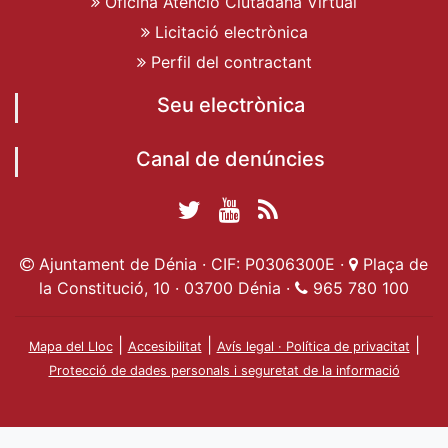
Oficina Atenció Ciutadana Virtual
Licitació electrònica
Perfil del contractant
Seu electrònica
Canal de denúncies
Twitter Ajuntament
YouTube
RSS
Facebook Ajuntament
Ajuntament de
de Dénia
Actualitat
Ajuntament de Dénia · CIF: P0306300E ·
Plaça de
de Dénia
Ajuntament
Dénia
la Constitució, 10 · 03700 Dénia ·
965 780 100
de Dénia
|
|
|
Mapa del Lloc
Accesibilitat
Avís legal · Política de privacitat
Protecció de dades personals i seguretat de la informació