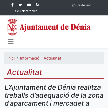
Contingut principal
Facebook
Twitter
YouTube
RSS
Castellano
Ajuntament de Dénia
Ajuntament de
Ajuntament
Actualitat
Seu electrònica
Dénia
de Dénia
Ajuntament
de Dénia">
Inici
Informació - Actualitat
Actualitat
L’Ajuntament de Dénia realitza
treballs d’adequació de la zona
d’aparcament i mercadet a