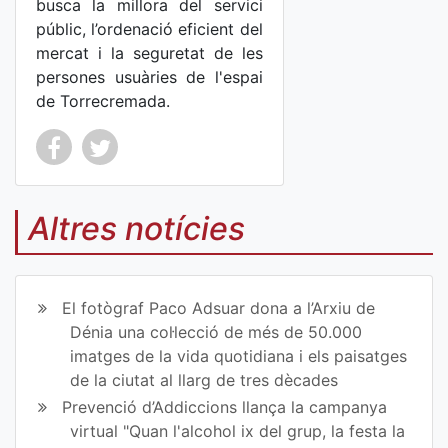
busca la millora del servici
públic, l’ordenació eficient del
mercat i la seguretat de les
persones usuàries de l'espai
de Torrecremada.
Co
Co
mp
mp
Altres notícies
art
art
ir
ir
El fotògraf Paco Adsuar dona a l’Arxiu de
en
en
Dénia una col·lecció de més de 50.000
imatges de la vida quotidiana i els paisatges
Fa
Tw
de la ciutat al llarg de tres dècades
ce
itt
Prevenció d’Addiccions llança la campanya
virtual "Quan l'alcohol ix del grup, la festa la
bo
er