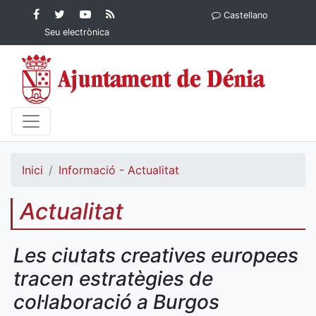
Contingut principal
Facebook
Twitter
YouTube
RSS
Castellano
Ajuntament de Dénia
Ajuntament de
Ajuntament
Actualitat
Seu electrònica
Dénia
de Dénia
Ajuntament
de Dénia">
Inici
Informació - Actualitat
Actualitat
Les ciutats creatives europees
tracen estratègies de
col·laboració a Burgos