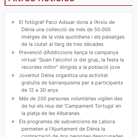
art
art
ir
ir
El fotògraf Paco Adsuar dona a l’Arxiu de
en
en
Dénia una col·lecció de més de 50.000
imatges de la vida quotidiana i els paisatges
Fa
Tw
de la ciutat al llarg de tres dècades
ce
itt
Prevenció d’Addiccions llança la campanya
virtual "Quan l'alcohol ix del grup, la festa la
bo
er
recordes millor" dirigida a la població jove
ok
Joventut Dénia organitza una activitat
gratuïta de barranquisme per a participants
de 12 a 30 anys
Més de 200 persones voluntàries vigilen des
de hui els nius del ‘Campament Tortuga’ en
la platja de les Albaranes
Els programes de subvencions de Labora
permeten a l'Ajuntament de Dénia la
contractació de dos persones desocupades