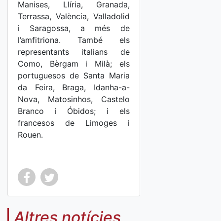
Manises, Llíria, Granada,
Terrassa, València, Valladolid
i Saragossa, a més de
l’amfitriona. També els
representants italians de
Como, Bèrgam i Milà; els
portuguesos de Santa Maria
da Feira, Braga, Idanha-a-
Nova, Matosinhos, Castelo
Branco i Óbidos; i els
francesos de Limoges i
Rouen.
Co
Co
mp
mp
Altres notícies